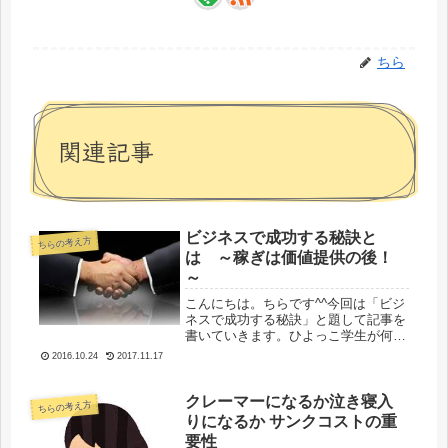
ちら
関連記事
ビジネスで成功する秘訣と
ちらの考え方
は ～稼ぎは価値提供の後！
～
こんにちは。ちらです^^今回は「ビジ
ネスで成功する秘訣」と題して記事を
書いていきます。ひよっこ学生が何を
偉そうなというタイトルで申し訳ない
2016.10.24
2017.11.17
です汗ちらはやっとビジネスで100万
円を稼いだところです。わずか3か月
で月収30～40万越えになること...
クレーマーになるか泣き寝入
ちらの考え方
りになるか サンクコストの重
要性