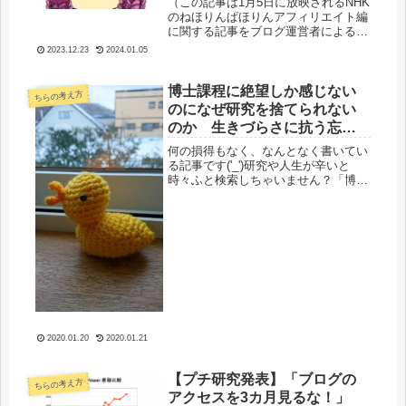
（この記事は1月5日に放映されるNHK
のねほりんぱほりんアフィリエイト編
に関する記事をブログ運営者による妄
想と狂気により番組を見た感想を検討
2023.12.23
2024.01.05
する形で執筆されています。ご承知お
きください）いやあー。始まりました
ね。2024年！2023年のアフ...
博士課程に絶望しか感じない
ちらの考え方
のになぜ研究を捨てられない
のか 生きづらさに抗う忘備
録
何の損得もなく、なんとなく書いてい
る記事です('_')研究や人生が辛いと
時々ふと検索しちゃいません？「博士
課程 絶望」とかｗ僕がさっきふと検
索したんで自分でも記事書いてますｗ
ｗ博士課程の絶望、というかビジネス
系も含めての絶望を体感真っ只中の...
2020.01.20
2020.01.21
【プチ研究発表】「ブログの
ちらの考え方
アクセスを3カ月見るな！」