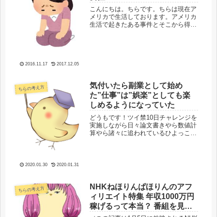
こんにちは。ちらです。ちらは現在ア
メリカで生活しております。アメリカ
生活で起きたある事件とそこから得ら
れる知見を今回は共有しようと思いま
す。アメリカでプリペイドsimカード
を使う際の注意点もわかる記事になっ
ています。結論から言うと、「ver...
2016.11.17
2017.12.05
気付いたら副業として始め
ちらの考え方
た”仕事”は”娯楽”としても楽
しめるようになっていた
どうもです！ツイ禁10日チャレンジを
実施しながら日々論文書きやら数値計
算やら諸々に追われているひよっこで
す🐤脱スマホ中毒！(/・ω・)/今回もつ
らつらと思うがままに記事を書いてい
きます（しばらくは多分ほとんどこん
なのばっかですｗｗ）今年は基...
2020.01.30
2020.01.31
NHKねほりんぱほりんのアフ
ちらの考え方
ィリエイト特集 年収1000万円
稼げるって本当？ 番組を見た
感想を検討！