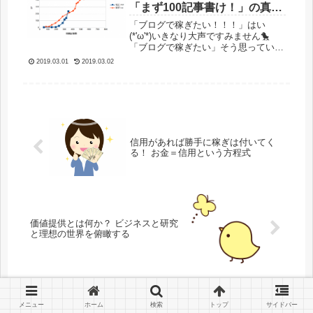
「まず100記事書け！」の真実
に迫る -PV増加と記事数の連動
「ブログで稼ぎたい！！！」はい
及び遅延現象の測定と考察-
(*'ω'*)いきなり大声ですみません🐤
「ブログで稼ぎたい」そう思っている
あなた。こんなことを聞いたことはあ
2019.03.01
2019.03.02
りませんか？(*'ω'*)「ブログのアクセ
スを3カ月間は見るな！！」「まずは
100記事を書け！！」これ...
信用があれば勝手に稼ぎは付いてく
る！ お金＝信用という方程式
価値提供とは何か？ ビジネスと研究
と理想の世界を俯瞰する
メニュー
ホーム
検索
トップ
サイドバー