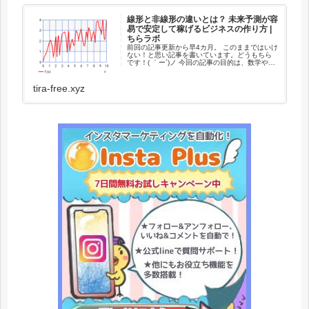
線形と非線形の違いとは？ 未来予測が容
易で安定して稼げるビジネスの作り方 |
ちらラボ
前回の記事更新から早4カ月。 このままではいけ
ない！と思い記事を書いています。どうもちら
です！( ｀ー´)ノ 今回の記事の目的は、数学や物
理で出てくる、”線形と非線形の違い”を理解し、
”未来予測が容易で安定して稼げるビジネスモデ
ルを作るた
tira-free.xyz