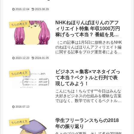
は大学院での研究活動です。ある先...
2016.12.04
2023.08.29
NHKねほりんぱほりんのアフ
ちらの考え方
ィリエイト特集 年収1000万円
稼げるって本当？ 番組を見た
感想を検討！
（この記事は1月5日に放映されるNHK
のねほりんぱほりんアフィリエイト編
に関する記事をブログ運営者による妄
想と狂気により番組を見た感想を検討
2023.12.23
2024.01.05
する形で執筆されています。ご承知お
きください）いやあー。始まりました
ね。2024年！2023年のアフ...
ビジネス＝集客×マネタイズっ
ちらの考え方
て本当？ベクトルと行列で表
現してみよう！
こんにちは！ちらです^^今日はみんな
大好きビジネスの仕組みを曖昧な言葉
ではなく、数学で出てくるベクトルと
行列で正しく表現してみようと思いま
2018.07.13
す！テーマは「ビジネス＝集客×マネ
タイズ」というよく見る説明を数学を
使って掘り下げていきます。行列と
学生フリーランスちらの2018
ちらの考え方
ベ...
年の振り返り
久々のブログ更新。そして多分2018年