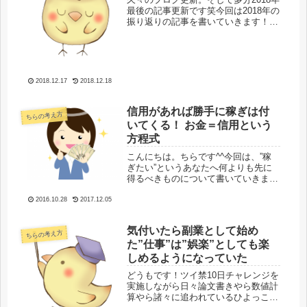
最後の記事更新です笑今回は2018年の
振り返りの記事を書いていきます！
(本当は2019年抱負も書く予定でした
が記事分けます笑)ちらの一年の足跡
を好き勝手振り返りつつ、今後のビジ
ネスや人生展開を考えていく...
2018.12.17
2018.12.18
信用があれば勝手に稼ぎは付
ちらの考え方
いてくる！ お金＝信用という
方程式
こんにちは。ちらです^^今回は、”稼
ぎたい”というあなたへ何よりも先に
得るべきものについて書いていきます
ね。そのために、あなたが稼ぎたいと
考えているお金、まずはこのお金につ
2016.10.28
2017.12.05
いて考えます。そのあとで、お金を稼
ぐ上で役立つ「ものの見方」を今回
気付いたら副業として始め
も...
ちらの考え方
た”仕事”は”娯楽”としても楽
しめるようになっていた
どうもです！ツイ禁10日チャレンジを
実施しながら日々論文書きやら数値計
算やら諸々に追われているひよっこで