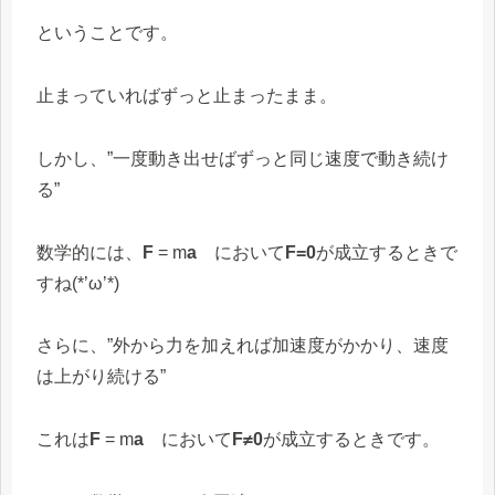
ということです。
止まっていればずっと止まったまま。
しかし、”一度動き出せばずっと同じ速度で動き続け
る”
数学的には、
F
= m
a
において
F=0
が成立するときで
すね(*’ω’*)
さらに、”外から力を加えれば加速度がかかり、速度
は上がり続ける”
これは
F
= m
a
において
F≠0
が成立するときです。