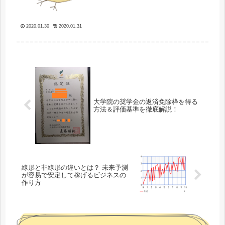
す🐤脱スマホ中毒！(/・ω・)/今回もつ
らつらと思うがままに記事を書いてい
きます（しばらくは多分ほとんどこん
なのばっかですｗｗ）今年は基...
2020.01.30
2020.01.31
大学院の奨学金の返済免除枠を得る
方法＆評価基準を徹底解説！
線形と非線形の違いとは？ 未来予測
が容易で安定して稼げるビジネスの
作り方