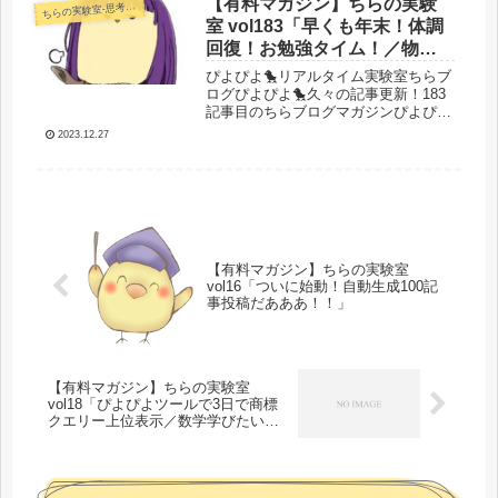
ター兼スパム部隊人員追加に成功！
【有料マガジン】ちらの実験
らの実験室-思考・失敗談・リアルタイム実況等を発信します-
ち
う...
室 vol183「早くも年末！体調
回復！お勉強タイム！／物販
の年間変化が出た！発覚した
ぴよぴよ🐤リアルタイム実験室ちらブ
想定外の穴とは・・・？」
ログぴよぴよ🐤久々の記事更新！183
記事目のちらブログマガジンぴよぴよ
🐤今日の話題は物販です！振り返り記
2023.12.27
事を書くみたいなのも考えましたがそ
れはまた別で。というか振り返るのが
結構大変過ぎて（育児が原因で記録
が...
【有料マガジン】ちらの実験室
vol16「ついに始動！自動生成100記
事投稿だあああ！！」
【有料マガジン】ちらの実験室
vol18「ぴよぴよツールで3日で商標
クエリー上位表示／数学学びたいな
らまずやること」