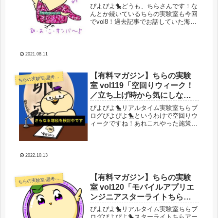
出せる国はどこだ決定戦開
ぴよぴよ🐤どうも、ちらさんです！な
幕！！」
んとか続いているちらの実験室も今回
でvol8！過去記事でお話していた海外
アプリのインストール数を増やすべく
広告出稿をしてみた話やその推移につ
いてまったり、なんとなく実況中継感
を出しながら書いていきますね。海...
2021.08.11
【有料マガジン】ちらの実験
らの実験室-思考・失敗談・リアルタイム実況等を発信します-
ち
室 vol119「空回りウィーク！
／立ち上げ時から気にしない
といけなかったミス／人生ハ
ぴよぴよ🐤リアルタイム実験室ちらブ
ードモードフラグ来る／収益
ログぴよぴよ🐤というわけで空回りウ
ィークですね！あれこれやった施策が
報告とか」
うまく反映されません！まずはアプ
リ！アプリの広告の審査も終わってそ
ろそろ出せるはずなんですけど、何か
広告出ないんですよねー。色々やっと
2022.10.13
るけ...
【有料マガジン】ちらの実験
らの実験室-思考・失敗談・リアルタイム実況等を発信します-
ち
室 vol120「モバイルアプリエ
ンジニアスターライトちらア
ーニャと呼べ／計画倒れ極ま
ぴよぴよ🐤リアルタイム実験室ちらブ
れり／物販どうした」
ログぴよぴよ🐤スターライトちらアー