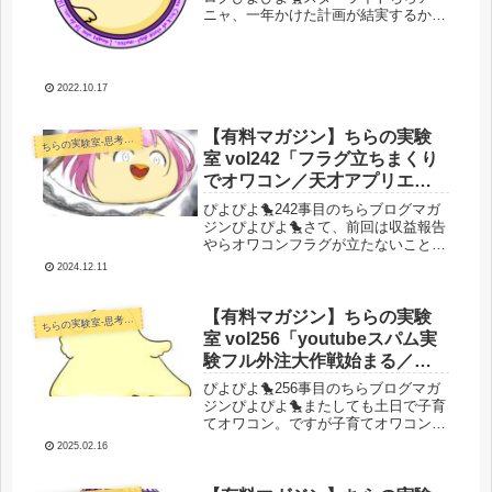
ニャ、一年かけた計画が結実するか？
さて、6月から外貨獲得を目指してア
プリ開発をはじめたちらアーニャ。た
しかこのブログマガジンでもどこかで
書いたと思います。いつ書いたかは今
2022.10.17
覚...
【有料マガジン】ちらの実験
らの実験室-思考・失敗談・リアルタイム実況等を発信します-
ち
室 vol242「フラグ立ちまくり
でオワコン／天才アプリエイ
ターちらンプ爆誕／物販ブラ
ぴよぴよ🐤242事目のちらブログマガ
ックフライデーヒャッハ
ジンぴよぴよ🐤さて、前回は収益報告
やらオワコンフラグが立たないことに
ー！」
祈りを捧げたりしていましたね。今回
2024.12.11
は少し日が空いてしまいました。なぜ
空いてしまったのでしょうか？答えは
そう、オワコンフラグだらけになっ
【有料マガジン】ちらの実験
らの実験室-思考・失敗談・リアルタイム実況等を発信します-
ち
た...
室 vol256「youtubeスパム実
験フル外注大作戦始まる／つ
いに自分のリソースが空いて
ぴよぴよ🐤256事目のちらブログマガ
きた！」
ジンぴよぴよ🐤またしても土日で子育
てオワコン。ですが子育てオワコンの
前にちゃんと大いなる進捗がありまし
2025.02.16
た。それでは行きましょう。今日のぴ
よぴよ！🐤ぴよぴよチーム新ディレク