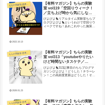
【有料マガジン】ちらの実験
らの実験室-思考・失敗談・リアルタイム実況等を発信します-
ち
室 vol119「空回りウィーク！
／立ち上げ時から気にしない
といけなかったミス／人生ハ
ぴよぴよ🐤リアルタイム実験室ちらブ
ードモードフラグ来る／収益
ログぴよぴよ🐤というわけで空回りウ
ィークですね！あれこれやった施策が
報告とか」
うまく反映されません！まずはアプ
リ！アプリの広告の審査も終わってそ
ろそろ出せるはずなんですけど、何か
広告出ないんですよねー。色々やっと
2022.10.13
るけ...
【有料マガジン】ちらの実験
らの実験室-思考・失敗談・リアルタイム実況等を発信します-
ち
室 vol313「youtubeやりたい
けど時間ないタスケテ／
youtube作戦立案＆AIパワーで
ぴよぴよ🐤313記事目のちらブログマ
一気にやりたいことが実現す
ガジンぴよぴよ！どうした！チラーレ
ン！この高頻度更新はどうした！それ
る可能性」
はね！昨日の過集中から続く熱を残し
ておきたいから記事を書いてる！それ
だけなんだ！！今考えてるyoutube作
戦を一度ここで整理しておこう...
2026.01.23
【有料マガジン】ちらの実験
らの実験室-思考・失敗談・リアルタイム実況等を発信します-
ち