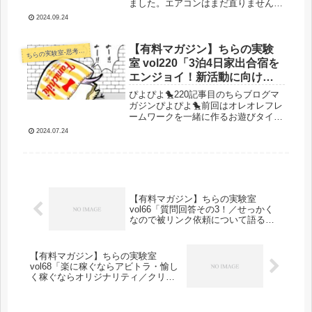
ました。エアコンはまだ直りませんが
引っ越すしもうどうでもいいかな？い
2024.09.24
いえ。良くありません。ちらみちゃん
の作業部屋がみんなの寝室と化し、す
ぐに風邪もうつされてしまいます。
【有料マガジン】ちらの実験
らの実験室-思考・失敗談・リアルタイム実況等を発信します-
ち
許...
室 vol220「3泊4日家出合宿を
エンジョイ！新活動に向けて
勉強勉強！／子孫ちゃん手足
ぴよぴよ🐤220記事目のちらブログマ
口病で人生オワ家」
ガジンぴよぴよ🐤前回はオレオレフレ
ームワークを一緒に作るお遊びタイム
でしたね。ですが、そんなオレオレフ
2024.07.24
レームワークを使って早速新規活動の
ための準備を進めてみました！それで
は始めましょう。今日のぴよぴよ！
3...
【有料マガジン】ちらの実験室
vol66「質問回答その3！／せっかく
なので被リンク依頼について語るぴ
よ」
【有料マガジン】ちらの実験室
vol68「楽に稼ぐならアビトラ・愉し
く稼ぐならオリジナリティ／クリッ
ク自動化ビジネスのコツと絶対に抑
えておくべき注意点（）」