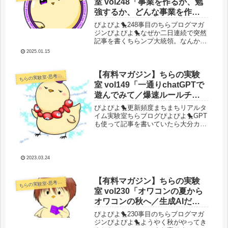
室 vol248「事業を作るか、勉
強するか、どんな事業を作る
かの意思決定についてソフト
ぴよぴよ🐤248事目のちらブログマガ
ウェア開発や金融投資のアナ
ジンぴよぴよ🐤なぜか二日連続で突然
記事を書くちらンプ大統領。なんか昨
ロジーで色々考えてみた」
日突然気持ちがいいアナロジーを閃い
2025.01.15
たのでぽえぽえむしようかなって。た
だの脳内整理自己満記事です。え？い
つもだろって(; ･`д･´)そう...
【有料マガジン】ちらの実験
らの実験室-思考・失敗談・リアルタイム実況等を発信します-
ち
室 vol149「一通りchatGPTで
遊んでみて／爆速ルールチェ
ンジデスゲーム時代の立ち回
ぴよぴよ🐤更新頻度まちまちリアルタ
り／無料学び放題界王拳」
イム実験室ちらブログぴよぴよ🐤GPT
も使って記事を書いていたら大分カオ
スになりました。まとまり0。迷走と
カオスが交差する記事となっておりま
す。一応アフィリや記事執筆に使えそ
うな叩き台プロンプトとか無料でい
2023.03.24
く...
【有料マガジン】ちらの実験
らの実験室-思考・失敗談・リアルタイム実況等を発信します-
ち
室 vol230「オワコンの夏から
オワコンの秋へ／生成AIだけ
で記事生成する遊び／」
ぴよぴよ🐤230事目のちらブログマガ
ジンぴよぴよ🐤ようやく秋がやってき