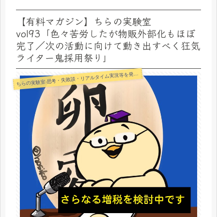
【有料マガジン】ちらの実験室
vol93「色々苦労したが物販外部化もほぼ
完了／次の活動に向けて動き出すべく狂気
ライター鬼採用祭り」
らの実験室-思考・失敗談・リアルタイム実況等を発信します-
ち