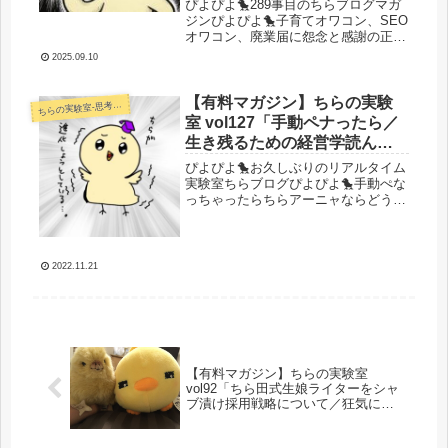
ぴよぴよ🐤289事目のちらブログマガ
猟農耕」
ジンぴよぴよ🐤子育てオワコン、SEO
オワコン、廃業届に怨念と感謝の正拳
突きを繰り返しているハッピーひよ
2025.09.10
こ、チラピーです。オワコンの中でも
色々チャレンジしてみたのでそのあた
りの話やAIモード導入でいよいよ本...
【有料マガジン】ちらの実験
らの実験室-思考・失敗談・リアルタイム実況等を発信します-
ち
室 vol127「手動ペナったら／
生き残るための経営学読んで
たお」
ぴよぴよ🐤お久しぶりのリアルタイム
実験室ちらブログぴよぴよ🐤手動ぺな
っちゃったらちらアーニャならどうす
るか前回の記事にコメントが来てたの
で回答します。こちらですね。コメン
トあざざます！スパムしたのか真面目
に書いてたのか分からないですが手動
2022.11.21
ペ...
【有料マガジン】ちらの実験室
vol92「ちら田式生娘ライターをシャ
ブ漬け採用戦略について／狂気に満
ちたキマッテル記事を生産する優秀
な生娘の偉大さとは」