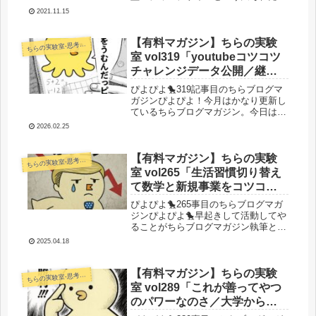
題でいきます！自社商品とアフィ案件
2021.11.15
混合型メディアを作る手順・デザイン
的な考え方について書いていきます。
「なんやそんなん当たり前やないか
【有料マガジン】ちらの実験
らの実験室-思考・失敗談・リアルタイム実況等を発信します-
ち
('...
室 vol319「youtubeコツコツ
チャレンジデータ公開／継続
の秘訣／最近の子育てオワコ
ぴよぴよ🐤319記事目のちらブログマ
ンと人生」
ガジンぴよぴよ！今月はかなり更新し
ているちらブログマガジン。今日は深
夜のぴよぴよポエム記事更新です。た
2026.02.25
だ、ポエムと言いましたが、結構
YouTubeチャレンジをやっているの
で、その辺のデータもちゃんと公開
【有料マガジン】ちらの実験
らの実験室-思考・失敗談・リアルタイム実況等を発信します-
ち
し...
室 vol265「生活習慣切り替え
て数学と新規事業をコツコツ
と／SEOどんな感じこんな感
ぴよぴよ🐤265事目のちらブログマガ
じ報告」
ジンぴよぴよ🐤早起きして活動してや
ることがちらブログマガジン執筆とい
うまさにブロガーの鏡。それではいき
2025.04.18
ましょう！今日のぴよぴよ！生活習慣
切り替え中 早起きしか勝たん最近暖
かくなってきたし日も伸びてきたの
【有料マガジン】ちらの実験
らの実験室-思考・失敗談・リアルタイム実況等を発信します-
ち
で...
室 vol289「これが善ってやつ
のパワーなのさ／大学からの
連絡／新規事業の作り方と狩