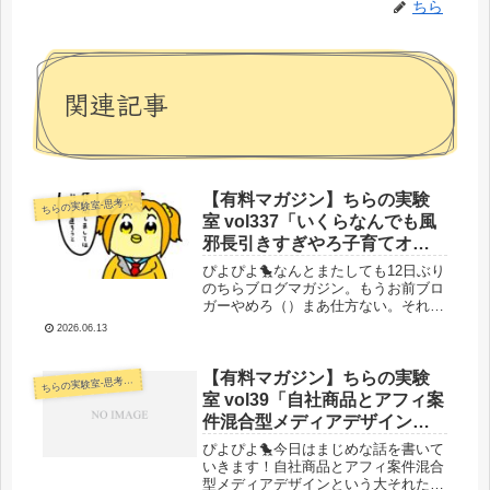
ちら
関連記事
【有料マガジン】ちらの実験
らの実験室-思考・失敗談・リアルタイム実況等を発信します-
ち
室 vol337「いくらなんでも風
邪長引きすぎやろ子育てオワ
コン定期で全部諦めた／6月か
ぴよぴよ🐤なんとまたしても12日ぶり
ら新章スパムひよこ編スター
のちらブログマガジン。もうお前ブロ
ガーやめろ（）まあ仕方ない。それも
トします」
これも全ては子育てオワコン。子育て
2026.06.13
オワコンの前には全ての活動が停止す
る。しかしワイは立ち上がった。咳を
ゴホゴホしながらお目目キラキラで
【有料マガジン】ちらの実験
らの実験室-思考・失敗談・リアルタイム実況等を発信します-
ち
立...
室 vol39「自社商品とアフィ案
件混合型メディアデザインに
ついて」
ぴよぴよ🐤今日はまじめな話を書いて
いきます！自社商品とアフィ案件混合
型メディアデザインという大それたお