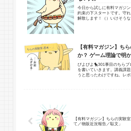
今日から試しに有料マガジン
約束の下スタートです。守れ
解散します！（）いけそうな
【有料マガジン】ちらの
らの実験室-思考・失敗談・リアルタイム実況等を発信します-
ち
か？ ゲーム理論で明か
ぴよぴよ🐤301事目のちら
を書いていきます。講義課題
うと思ったわけですね。レポ
【有料マガジン】ちらの実験室 
て／物販近況報告／駄文」