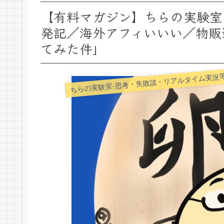
【有料マガジン】ちらの実験室 
発記／海外アフィいいい／物販
てみた件」
ちらの実験室-思考・失敗談・リアルタイム実況等