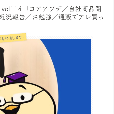
vol114「コアアプデ／自社商品開
近況報告／お勉強／通販でアレ買っ
を発信します-