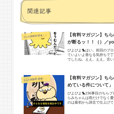
関連記事
【有料マガジン】ちらの
らの実験室-思考・失敗談・リアルタイム実況等を発信します-
ち
が断るッ！！（）／yo
ぴよぴよ🐤はい。前回のブ
ていよいよ善なる気持ちで丁寧
でしたね。ええ。ええ。言い
【有料マガジン】ちらの
らの実験室-思考・失敗談・リアルタイム実況等を発信します-
ち
めている件について」
ぴよぴよ🐤236事目のちら
らみちゃんは雨だけでなく憂
のは最初から諦念で仕上げて