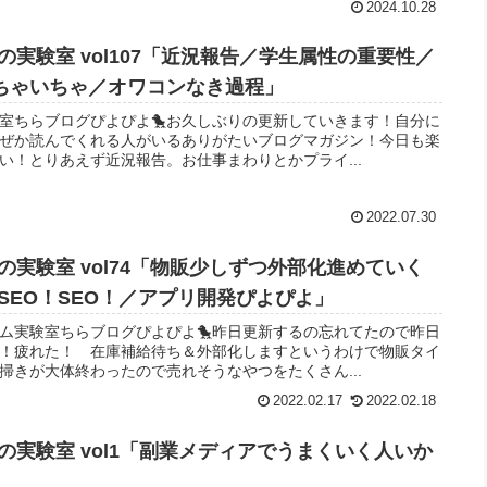
2024.10.28
実験室 vol107「近況報告／学生属性の重要性／
でいちゃいちゃ／オワコンなき過程」
験室ちらブログぴよぴよ🐤お久しぶりの更新していきます！自分に
ぜか読んでくれる人がいるありがたいブログマガジン！今日も楽
い！とりあえず近況報告。お仕事まわりとかプライ...
2022.07.30
実験室 vol74「物販少しずつ外部化進めていく
SEO！SEO！／アプリ開発ぴよぴよ」
イム実験室ちらブログぴよぴよ🐤昨日更新するの忘れてたので昨日
！疲れた！ 在庫補給待ち＆外部化しますというわけで物販タイ
掃きが大体終わったので売れそうなやつをたくさん...
2022.02.17
2022.02.18
実験室 vol1「副業メディアでうまくいく人いか