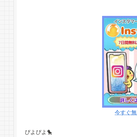
今すぐ無
ぴよぴよ🐤