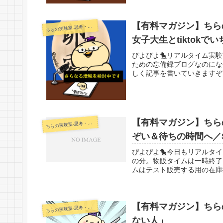
【有料マガジン】ちらの
らの実験室-思考・失敗談・リアルタイム実況等を発信します-
ち
女子大生とtiktok
ぴよぴよ🐤リアルタイム実
ための忘備録ブログなのにな
しく記事を書いていきますぞ
【有料マガジン】ちらの
らの実験室-思考・失敗談・リアルタイム実況等を発信します-
ち
ぞい＆待ちの時間へ／
ぴよぴよ🐤今日もリアルタ
の分。物販タイムは一時終了
ムはテスト販売する用の在庫
【有料マガジン】ちらの
らの実験室-思考・失敗談・リアルタイム実況等を発信します-
ち
ない人」