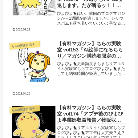
退します。だが断るッ！！
（）／youtubeスパムガチりだ
ぴよぴよ🐤はい。前回のブログマガジ
した話」
ンから1週間が経過しました。シリウ
スパムも落ち着いていよいよ善なる気
持ちで丁寧に淑やかにyoutube動画を
2026.07.23
制作していく。そう決心したところで
したね。ええ。ええ。言いたいことは
わかりますとも。そうですね。ス...
【有料マガジン】ちらの実験
らの実験室-思考・失敗談・リアルタイム実況等を発信します-
ち
室 vol153「AI絵師になるちら
り／マガジン購読者限定のス
ポットコンサル／月末近いで
ぴよぴよ🐤更新頻度まちまちリアルタ
すが儲かりまっかちらりさ
イム実験室ちらブログぴよぴよ🐤また
しても結構時間が経過していました。
ん」
里帰りやら帰省やらをエンジョイして
ました。GWは一人の時間を活用して
勉強して遊んで働くぞおおお！突然で
すがAI絵師になったちらりですは
2023.04.29
い。...
【有料マガジン】ちらの実験
らの実験室-思考・失敗談・リアルタイム実況等を発信します-
ち
室 vol174「アプデ後のぴよぴ
よ事業部収益報告／物販収支
積算グラフチェック／11月の
ぴよぴよ🐤リアルタイム実験室ちらブ
方針」
ログぴよぴよ🐤アプデは大丈夫？え？
ちらさん？こいつはダメですさてさ