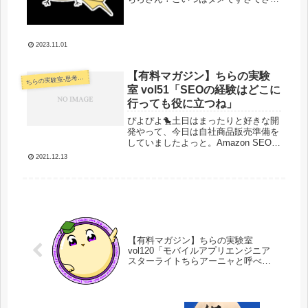
て、SEO変動の後ですしみんな涙を流
しながら確定結果を眺めていたのでは
ないでしょうか？え？そんなことな
い？そんなことあるよね？大丈夫だよ
2023.11.01
ね？...
【有料マガジン】ちらの実験
らの実験室-思考・失敗談・リアルタイム実況等を発信します-
ち
室 vol51「SEOの経験はどこに
行っても役に立つね」
ぴよぴよ🐤土日はまったりと好きな開
発やって、今日は自社商品販売準備を
していましたよっと。Amazon SEOっ
てGoogleより全体的にぬるいっぽい今
2021.12.13
日は自社商品Amazon出品のためにラ
イバル業者のリサーチやら同カテゴリ
の記述やらを色々調...
【有料マガジン】ちらの実験室
vol120「モバイルアプリエンジニア
スターライトちらアーニャと呼べ／
計画倒れ極まれり／物販どうした」