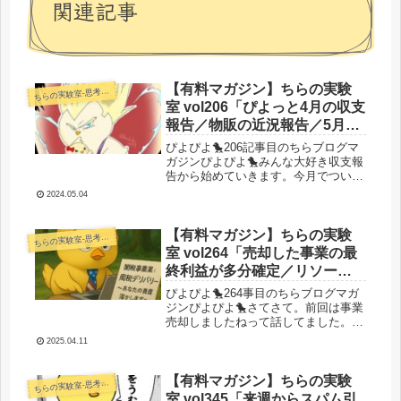
関連記事
【有料マガジン】ちらの実験
らの実験室-思考・失敗談・リアルタイム実況等を発信します-
ち
室 vol206「ぴよっと4月の収支
報告／物販の近況報告／5月5
日SEOスパムアプデ前夜」
ぴよぴよ🐤206記事目のちらブログマ
ガジンぴよぴよ🐤みんな大好き収支報
告から始めていきます。今月でついに
子孫ちゃん爆誕から1年となり、育休1
2024.05.04
年が過ぎました。さてはて、1年まと
もに仕事できないと収益はどうなって
しまうのでしょうか？それではいき...
【有料マガジン】ちらの実験
らの実験室-思考・失敗談・リアルタイム実況等を発信します-
ち
室 vol264「売却した事業の最
終利益が多分確定／リソース
大事／優位性の有無を痛感す
ぴよぴよ🐤264事目のちらブログマガ
る日々／新規事業立ち上げる
ジンぴよぴよ🐤さてさて。前回は事業
売却しましたねって話してました。今
ぞい」
日はその続きを少々。あとはポエム
2025.04.11
う。それではいきましょう。今日のぴ
よぴよ🐤売却した物販事業の最終総括
はい。前回の続きからいきます！前回
【有料マガジン】ちらの実験
らの実験室-思考・失敗談・リアルタイム実況等を発信します-
ち
は...
室 vol345「来週からスパム引