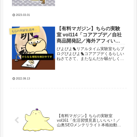
う3月ですね。2月の収益関連をざっと
概算ですが出してみました。アフィ
リ：確定90～100万円物販＋クライ...
2023.03.01
【有料マガジン】ちらの実験
らの実験室-思考・失敗談・リアルタイム実況等を発信します-
ち
室 vol114「コアアプデ／自社
商品開発記／海外アフィいい
い／物販近況報告／お勉強／
ぴよぴよ🐤リアルタイム実験室ちらブ
通販でアレ買ってみた件」
ログぴよぴよ🐤コアアプデくるらしい
ねさてさて、またなんだか騒がしくな
ってきました。みんな大嫌いコアアプ
デです。さてはてどうなることや
ら・・・自分のジャンルにはこないと
いいなあーｗやれることやって新しい
2022.09.13
サイト...
【有料マガジン】ちらの実験室
vol161「生活習慣見直しいいい！／
山奥SEOメンテリライト本格始動／
アマゾンプライムセールどうでした
か？」