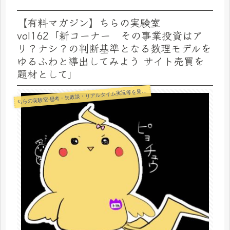
【有料マガジン】ちらの実験室
vol162「新コーナー その事業投資はア
リ？ナシ？の判断基準となる数理モデルを
ゆるふわと導出してみよう サイト売買を
題材として」
らの実験室-思考・失敗談・リアルタイム実況等を発信します-
ち