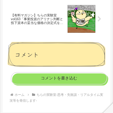
【有料マガジン】ちらの実験室
vol163「事業投資のアリナシ判断と
投下資本の妥当な価格の決定式を味
わおう」
コメント
コメントを書き込む
ホーム
ちらの実験室-思考・失敗談・リアルタイム実
況等を発信します-