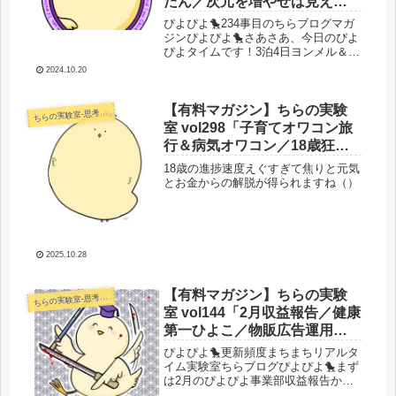
たん／次元を増やせば見える
世界は変わるよね」
ぴよぴよ🐤234事目のちらブログマガ
ジンぴよぴよ🐤さあさあ、今日のぴよ
ぴよタイムです！3泊4日ヨンメル＆子
孫ちゃん帰省により至福の時を過ごし
2024.10.20
ていたちらみちゃん。そんな幸せもあ
とたった1時間30分で終了してしまう
のでその前にと思いちらブログマ...
【有料マガジン】ちらの実験
らの実験室-思考・失敗談・リアルタイム実況等を発信します-
ち
室 vol298「子育てオワコン旅
行＆病気オワコン／18歳狂気
ライターに魂を揺さぶられて
18歳の進捗速度えぐすぎて焦りと元気
いる件について」
とお金からの解脱が得られますね（）
2025.10.28
【有料マガジン】ちらの実験
らの実験室-思考・失敗談・リアルタイム実況等を発信します-
ち
室 vol144「2月収益報告／健康
第一ひよこ／物販広告運用お
上手ひよこ／え？あのアカウ
ぴよぴよ🐤更新頻度まちまちリアルタ
ントって復活するん？奇跡起
イム実験室ちらブログぴよぴよ🐤まず
は2月のぴよぴよ事業部収益報告から
こる／3月ですぴよ」
いってみるぴよーさて、早いものでも