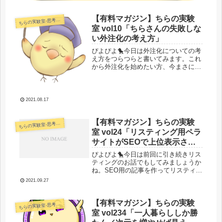
【有料マガジン】ちらの実験
らの実験室-思考・失敗談・リアルタイム実況等を発信します-
ち
室 vol10「ちらさんの失敗しな
い外注化の考え方」
ぴよぴよ🐤今日は外注化についての考
え方をつらつらと書いてみます。これ
から外注化を始めたい方、今まさに外
注化をしてる方にも何かしら役立てば
いいな。外注化って難しいよねってい
う話、よく聞きます。継続してもらえ
ないとか集まらないとか思ってた作業
2021.08.17
を...
【有料マガジン】ちらの実験
らの実験室-思考・失敗談・リアルタイム実況等を発信します-
ち
室 vol24「リスティング用ペラ
サイトがSEOで上位表示され
た件についてｗ／今週ブログ
ぴよぴよ🐤今日は前回に引き続きリス
メルマガコンテンツ用ツイキ
ティングのお話でもしてみましょうか
ね。SEO用の記事を作ってリスティン
ャスやりますかね」
グに出すって話は過去にしてますが逆
2021.09.27
の現象もたまに起きるのでシェアして
みますね。リスティング用のペラサイ
トに価値があってYMYLクエリーで...
【有料マガジン】ちらの実験
らの実験室-思考・失敗談・リアルタイム実況等を発信します-
ち
室 vol234「一人暮らししか勝