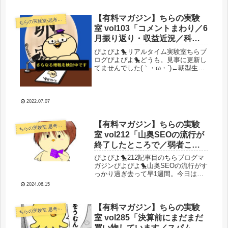
り子育てオワコン。今回は新規事業の
打ち合わせやSEOチームの大幅作業フ
ロー見直しなどもあり非常に...
【有料マガジン】ちらの実験
らの実験室-思考・失敗談・リアルタイム実況等を発信します-
ち
室 vol103「コメントまわり／6
月振り返り・収益近況／科学
と商売／7月予定」
ぴよぴよ🐤リアルタイム実験室ちらブ
ログぴよぴよ🐤どうも。見事に更新し
てませんでした(｀・ω・´)←朝型生活
したりしなかったりしてます。早いも
のでもう7月ですね。近況報告やらを
またーりと書いていきます。前回記事
へのコメントありがとうございます...
2022.07.07
【有料マガジン】ちらの実験
らの実験室-思考・失敗談・リアルタイム実況等を発信します-
ち
室 vol212「山奥SEOの流行が
終了したところで／弱者こそ
価値のあるサイトか徹底的な
ぴよぴよ🐤212記事目のちらブログマ
スパムで勝負することの重要
ガジンぴよぴよ🐤山奥SEOの流行がす
っかり過ぎ去って早1週間。今日は山
性／絵を買ってみた」
奥SEOでいくら稼げたのか？ちょっと
2024.06.15
気になるそんな話題から始めていきま
す。お前まだ山奥SEOとか言ってるん
か？って感じですが、よく考え...
【有料マガジン】ちらの実験
らの実験室-思考・失敗談・リアルタイム実況等を発信します-
ち
室 vol285「決算前にまだまだ
買い物しています／スパムツ