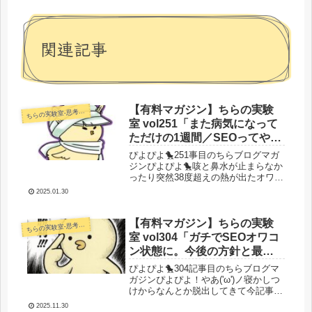
関連記事
【有料マガジン】ちらの実験
らの実験室-思考・失敗談・リアルタイム実況等を発信します-
ち
室 vol251「また病気になって
ただけの1週間／SEOってやっ
ぱしゅごい／え？1月終わる
ぴよぴよ🐤251事目のちらブログマガ
の？進捗？ありませんよ？」
ジンぴよぴよ🐤咳と鼻水が止まらなか
ったり突然38度超えの熱が出たオワコ
ンひよこです。子育てはオワコン。来
2025.01.30
年からはサバティカルで冬は1か月は
家出します。もう絶対します（憤怒）
さあ、もう1月も終わりですがちら...
【有料マガジン】ちらの実験
らの実験室-思考・失敗談・リアルタイム実況等を発信します-
ち
室 vol304「ガチでSEOオワコ
ン状態に。今後の方針と最近
の動き／新規事業作りが楽し
ぴよぴよ🐤304記事目のちらブログマ
い」
ガジンぴよぴよ！やあ('ω')ノ寝かしつ
けからなんとか脱出してきて今記事を
書いているところだよ。今日もやっぱ
2025.11.30