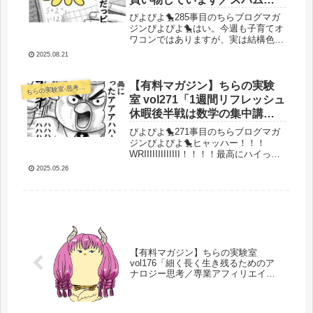
ール作ってます／超文と向き
ぴよぴよ🐤285事目のちらブログマガ
合う。継続は力なり」
ジンぴよぴよ🐤はい。今週も子育てオ
ワコンではありますが、実は結構色々
やりました。何も進んでなくて書くこ
2025.08.21
とがないと思いきや、意外と仕事はし
ていたので、いろんな発展がありまし
た。さあ、それではいくよ！今日の
【有料マガジン】ちらの実験
らの実験室-思考・失敗談・リアルタイム実況等を発信します-
ち
ぴ...
室 vol271「1週間リフレッシュ
休暇後半戦は数学の集中講
義！控えめに言ってもっと早
ぴよぴよ🐤271事目のちらブログマガ
く知りたい超有料級情報の宝
ジンぴよぴよ🐤ヒャッハー！！！
WRIIIIIIIIIIIII！！！！最高にハイって
の山でした。ポエムるよ！」
やつだぜー！ジョッジョ
2025.05.26
ー！！！・・・というわけで石垣島旅
行に引き続き2日間の土日集中講義し
てきました。あまりにも有益過ぎる...
【有料マガジン】ちらの実験室
vol176「細く長く生き残るためのア
ナロジー思考／専業アフィリエイト
と闇堕ちと生存のためのポートフォ
リオ戦略」