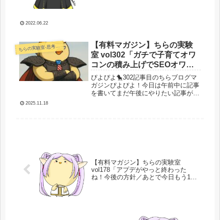
ひお読みください。久々の更新です。
はいサボりすぎで大変申し訳ございま
せん(｀・ω・´)というわけで前回...
2022.06.22
【有料マガジン】ちらの実験
らの実験室-思考・失敗談・リアルタイム実況等を発信します-
ち
室 vol302「ガチで子育てオワ
コンの積み上げでSEOオワコ
ンになっている件について」
ぴよぴよ🐤302記事目のちらブログマ
ガジンぴよぴよ！今日は午前中に記事
を書いてまだ午後にやりたい記事があ
ったけどやる気がなくなって久々に自
2025.11.18
分のサイトやら売り上げを見てみたん
ですよ。そしたらものすごいオワコン
になってることに気付いたので今筆
を...
【有料マガジン】ちらの実験室
vol178「アプデがやっと終わった
ね！今後の方針／あとで今日もう1記
事書くわ」