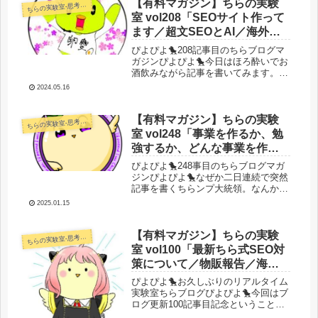
表示したものとは？10,11月アプデ...
【有料マガジン】ちらの実験
らの実験室-思考・失敗談・リアルタイム実況等を発信します-
ち
室 vol208「SEOサイト作って
ます／超文SEOとAI／海外事
業ちょこちょこ準備中／ここ
ぴよぴよ🐤208記事目のちらブログマ
から2か月くらいのSEOやるこ
ガジンぴよぴよ🐤今日はほろ酔いでお
酒飲みながら記事を書いてみます。滝
と展望」
壺うーむさんをリスペクトして真似し
2024.05.16
てみます。無理すぎる。それではいき
ましょう！今日のうーーーーーむ！🐤
SEOサイト新しく作ってまーす先月...
【有料マガジン】ちらの実験
らの実験室-思考・失敗談・リアルタイム実況等を発信します-
ち
室 vol248「事業を作るか、勉
強するか、どんな事業を作る
かの意思決定についてソフト
ぴよぴよ🐤248事目のちらブログマガ
ウェア開発や金融投資のアナ
ジンぴよぴよ🐤なぜか二日連続で突然
記事を書くちらンプ大統領。なんか昨
ロジーで色々考えてみた」
日突然気持ちがいいアナロジーを閃い
2025.01.15
たのでぽえぽえむしようかなって。た
だの脳内整理自己満記事です。え？い
つもだろって(; ･`д･´)そう...
【有料マガジン】ちらの実験
らの実験室-思考・失敗談・リアルタイム実況等を発信します-
ち
室 vol100「最新ちら式SEO対
策について／物販報告／海外
メディア報告／100記事書いた
ぴよぴよ🐤お久しぶりのリアルタイム
ら月収100万」
実験室ちらブログぴよぴよ🐤今回はブ
ログ更新100記事目記念ということも
ありかなり濃い情報を発信するのでぜ