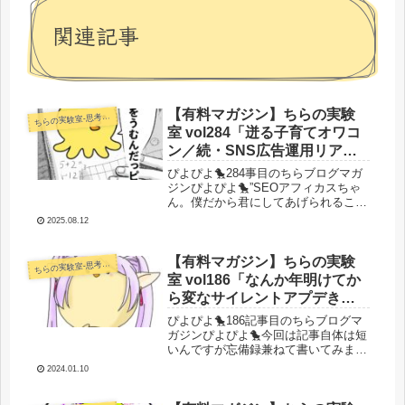
関連記事
【有料マガジン】ちらの実験
らの実験室-思考・失敗談・リアルタイム実況等を発信します-
ち
室 vol284「迸る子育てオワコ
ン／続・SNS広告運用リアル
タイム報告／ついに始めたぜ
ぴよぴよ🐤284事目のちらブログマガ
スパムツール開発」
ジンぴよぴよ🐤”SEOアフィカスちゃ
ん。僕だから君にしてあげられるこ
と。僕のハッピー力！これを犠牲にす
2025.08.12
ればもう一度だけスパムが使えるこ
と。””まって！！まって！！チラピー
までいなくなったら・・・””SEO...
【有料マガジン】ちらの実験
らの実験室-思考・失敗談・リアルタイム実況等を発信します-
ち
室 vol186「なんか年明けてか
ら変なサイレントアプデきて
ない？前から？これは・・・
ぴよぴよ🐤186記事目のちらブログマ
何だこれ・・・忘備録」
ガジンぴよぴよ🐤今回は記事自体は短
いんですが忘備録兼ねて書いてみま
す。なんだこれ・・・ではいってみま
2024.01.10
しょう！今日のぴよぴよ！🐤善なるサ
イトに異変 強ドメを抜き去って上位