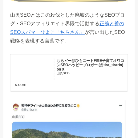
山奥SEOとはこの殺伐とした廃墟のようなSEOブロ
グ・SEOアフィリエイト界隈で活動する
正義と善の
SEOスパマーひよこ「ちらさん」
が言い出したSEO
戦略を表現する言葉です。
ちらピー@ひもニートFIRE子育てオワコ
ンSEOハッピーブロガー (@tira_tirarin)
on X
山奥SEO
x.com