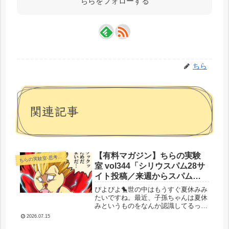
ちらをフォローする
ちら
関連記事
【有料マガジン】ちらの実験
らの実験室-思考・失敗談・リアルタイム実況等を発信します-
ち
室 vol344「シリウスパム28サ
イト投稿／来週からスパム引
退します（）」
ぴよぴよ🐤世の中はもうすぐ夏休みみ
たいですね。最近、子孫ちゃんは夏休
みというものをなんか認識してるっぽ
くて、私も保育園の夏休み欲しいとか
2026.07.15
言い出してます。確かに保育園夏休み