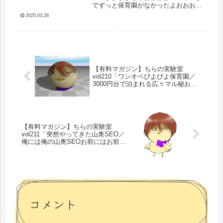
でずっと保育園がなかったよおおお！
つまりは無限子育てオワコンタイム！
2025.03.28
そう！無限の！！！オワコン！！！コ
アアプデやらAIの爆裂進歩やら色々な
ことがあったし記事を書きたくなっ...
【有料マガジン】ちらの実験室
vol210「ワンオペぴよぴよ保育園／
3000円台で泊まれる広々マル秘お部
屋情報をシェア／うまうまラーメン
屋さん／アフィリエイト？オワコン
だよ？」
【有料マガジン】ちらの実験室
vol211「突然やってきた山奥SEO／
俺には俺の山奥SEOお前にはお前の
山奥SEO／表では語りづらい山奥
SEOの真髄／物販収支報告」
コメント