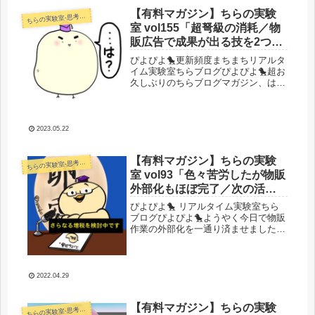
ないのちょっとかわいそうですよね。
すごい、そんなことを考えられるぐら
【有料マガジン】ちらの実験
らの実験室-思考・失敗談・リアルタイム実況等を発信します-
ち
い...
室 vol155「超弩級の消耗／物
販広告で成果が出る技を2つ伝
授？／SEO最近どうなのちら
ぴよぴよ🐤更新頻度まちまちリアルタ
りさん」
イム実験室ちらブログぴよぴよ🐤超お
久しぶりのちらブログマガジン、はじ
めるぴよおお！！手のひらクルクルー
ー！義実家はクソ！喧嘩して家出して
きたおおお！！！（どうでもいい人は
ここ飛ばしてｗ物販の話題へGo！）
2023.05.22
と...
【有料マガジン】ちらの実験
らの実験室-思考・失敗談・リアルタイム実況等を発信します-
ち
室 vol93「色々苦労したが物販
外部化もほぼ完了／次の活動
に向けて動き出すべく狂気ラ
ぴよぴよ🐤 リアルタイム実験室ちら
イター鬼採用祭り」
ブログぴよぴよ🐤ようやく今日で物販
作業の外部化を一通り済ませました。
もうちらさんが恒常的にやることはほ
ぼありません。おめでとう自分。それ
ではいってみましょう！結構外部化に
苦労した物販事業いやー。アフィより
2022.04.29
も...
【有料マガジン】ちらの実験
らの実験室-思考・失敗談・リアルタイム実況等を発信します-
ち