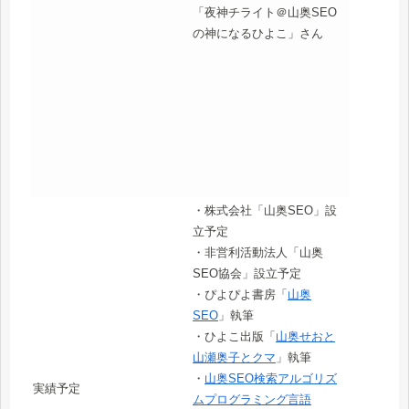
「夜神チライト＠山奥SEO
の神になるひよこ」さん
・株式会社「山奥SEO」設
立予定
・非営利活動法人「山奥
SEO協会」設立予定
・ぴよぴよ書房「
山奥
SEO
」執筆
・ひよこ出版「
山奥せおと
山瀬奥子とクマ
」執筆
・
山奥SEO検索アルゴリズ
実績予定
ムプログラミング言語