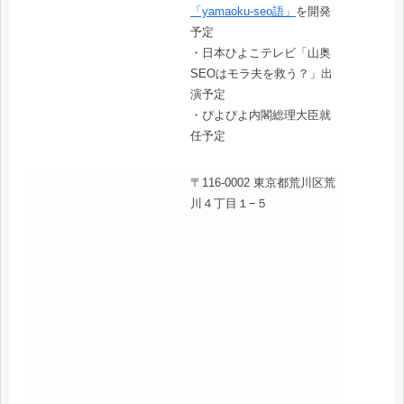
「yamaoku-seo語」
を開発
予定
・日本ひよこテレビ「山奥
SEOはモラ夫を救う？」出
演予定
・ぴよぴよ内閣総理大臣就
任予定
〒116-0002 東京都荒川区荒
川４丁目１−５