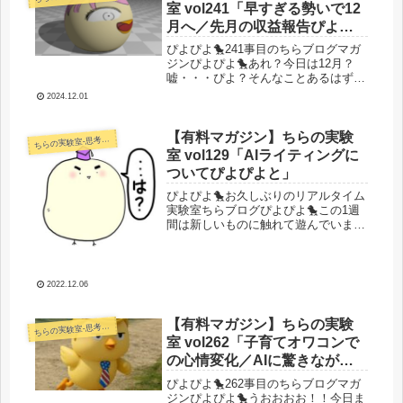
室 vol241「早すぎる勢いで12
月へ／先月の収益報告ぴよぴ
よ／変動だし久々にサチコの
ぴよぴよ🐤241事目のちらブログマガ
データでも見てみるか」
ジンぴよぴよ🐤あれ？今日は12月？
嘘・・・ぴよ？そんなことあるはず
が・・・あれ？ただただオワコンで疲
2024.12.01
弊して引っ越しただけで1か月が終わ
ったぞ？(; ･`д･´)ま、まあ気を取り直
してやっていきますか。今日...
【有料マガジン】ちらの実験
らの実験室-思考・失敗談・リアルタイム実況等を発信します-
ち
室 vol129「AIライティングに
ついてぴよぴよと」
ぴよぴよ🐤お久しぶりのリアルタイム
実験室ちらブログぴよぴよ🐤この1週
間は新しいものに触れて遊んでいまし
た。AIライティング chatGPTで色々
やってみたところ・・・今話題の AI
ライティングツールchatGPTを色々試
してみました。アフ...
2022.12.06
【有料マガジン】ちらの実験
らの実験室-思考・失敗談・リアルタイム実況等を発信します-
ち
室 vol262「子育てオワコンで
の心情変化／AIに驚きながら
中長期的な視点で何やるか考
ぴよぴよ🐤262事目のちらブログマガ
え続けてた」
ジンぴよぴよ🐤うおおおお！！今日ま