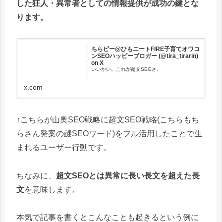
した狂人・異常者としての情報提供が成功の鍵とな
ります。
ちらピー@ひもニートFIRE子育てオワコ
ンSEOハッピーブロガー (@tira_tirarin)
on X
いいかい。これが超文SEOさ。
x.com
↑こちらが山奥SEO戦略に超文SEO戦略(こちらもち
らさん発案の謎SEOワード)をフル活用したことで生
まれるユーザー行動です。
ちなみに、
超文SEOとは異常に長い長文を超えた長
文
を意味します。
本気で記事を書くとこんなことも起きるという例に