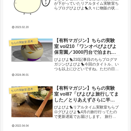
が下がっていたリアルタイム実験室ち
らブログぴよぴよ🐤久々に物販の状況
からシェアしていきましょうというわ
けで物販の現状を報告！2月はあんま
り何もしてない状態ですが先月までに
やっておいた広告調整の効果や価格付
2023.02.20
け...
【有料マガジン】ちらの実験
らの実験室-思考・失敗談・リアルタイム実況等を発信します-
ち
室 vol210「ワンオペぴよぴよ
保育園／3000円台で泊まれる
広々マル秘お部屋情報をシェ
ぴよぴよ🐤210記事目のちらブログマ
ア／うまうまラーメン屋さん
ガジンぴよぴよ🐤今回のタイトル、い
つも以上にひどいですね。ただの日常
／アフィリエイト？オワコン
ブログと化してしまいそうですがまあ
だよ？」
2024.06.01
いいでしょう。今回は旅行系グルメブ
ロガーぴよぴよ保育園長夜神チライト
のブログです。それではいきましょ
【有料マガジン】ちらの実験
らの実験室-思考・失敗談・リアルタイム実況等を発信します-
ち
う...
室 vol87「ぴよぴよ旅行してま
した／とりあえずさらに半年
ドン／あ、あれキャンペーン
ぴよぴよ🐤リアルタイム実験室ちらブ
してました」
ログぴよぴよ🐤4月の旅行行ってたの
で更新遅延でお届けします。 旅行の
小話山梨で温泉旅行行ってました！慶
山の湯ってところでまったり温泉に浸
2022.04.04
かって美味しいご飯食べてました