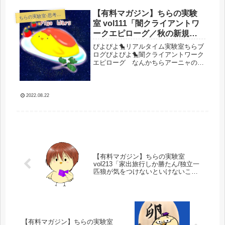
(｀・ω・´)コロナ前までは日帰り温泉
【有料マガジン】ちらの実験
や...
らの実験室-思考・失敗談・リアルタイム実況等を発信します-
ち
室 vol111「闇クライアントワ
ークエピローグ／秋の新規チ
ャレンジ始まる／お仕事好調
ぴよぴよ🐤リアルタイム実験室ちらブ
異常なし＆勉強楽しい」
ログぴよぴよ🐤闇クライアントワーク
エピローグ なんかちらアーニャの担
当さん消し飛ばされるらしいぞ？前回
のちらブログマガジンでお伝えした暗
黒契約書回避闇クライアントワークの
エピローグなんですが、なんかちらア
2022.08.22
ー...
【有料マガジン】ちらの実験室
vol213「家出旅行しか勝たん/独立一
匹狼が気をつけないといけないこと
／検索1位にいるが日本一にふさわし
いサイトを作れているか？」
【有料マガジン】ちらの実験室