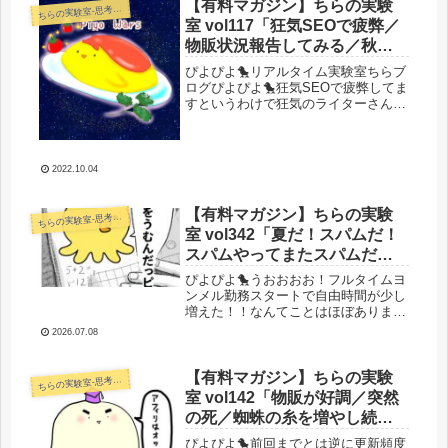
【有料マガジン】ちらの実験
らの実験室-思考・失敗談・リアルタイム実況等を発信します-
ち
室 vol117「狂気SEOで疲弊／
物販状況報告してみる／秋の
サイト買収／kindle／放送大学
ぴよぴよ🐤リアルタイム実験室ちらブ
感想」
ログぴよぴよ🐤狂気SEOで疲弊してま
すというわけで狂気のライターさんた
ちがありがたいことにまたもや暴走を
始めております。文字数3万文字から
10万文字ぐらいの記事がドカドカ入っ
てきてる状態になってます。えげつ...
2022.10.04
【有料マガジン】ちらの実験
らの実験室-思考・失敗談・リアルタイム実況等を発信します-
ち
室 vol342「夏だ！スパムだ！
スパムやってまたスパムだあ
あああ！！！！うおおお
ぴよぴよ🐤うおおおお！フルタイムヨ
お！！！（）」
ンメル勤務スタートで自由時間が少し
増えた！！なんてことはほぼありませ
んでした！！！子育てはオワコンで
2026.07.08
す！！助けて！！！売り上げがもうな
いよ！！助けて！！！はい。最初から
ひもニートなので助かってまーす！(
【有料マガジン】ちらの実験
らの実験室-思考・失敗談・リアルタイム実況等を発信します-
ち
ﾟ...
室 vol142「物販が好調／突然
の死／蜘蛛の糸を増やし続け
よう」
ぴよぴよ🐤前回までとは逆に更新頻度