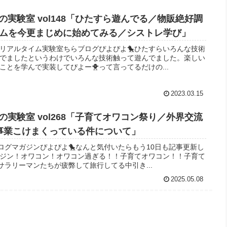
実験室 vol148「ひたすら遊んでる／物販絶好調
パムを今更まじめに始めてみる／シストレ学び」
ちリアルタイム実験室ちらブログぴよぴよ🐤ひたすらいろんな技術
でましたというわけでいろんな技術触って遊んでました。楽しい
とを学んで実装してぴよー🐥って言ってるだけの...
2023.03.15
実験室 vol268「子育てオワコン祭り／外界交流
事業こけまくっている件について」
ブログマガジンぴよぴよ🐤なんと気付いたらもう10日も記事更新し
ジン！オワコン！オワコン過ぎる！！子育てオワコン！！子育て
サラリーマンたちが疲弊して旅行してる中引き...
2025.05.08