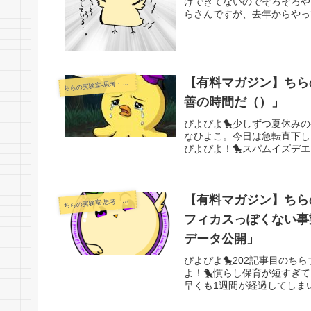
げできてないのでそろそろや
らさんですが、去年からやっ
【有料マガジン】ちらの
らの実験室-思考・失敗談・リアルタイム実況等を発信します-
ち
善の時間だ（）」
ぴよぴよ🐤少しずつ夏休み
なひよこ。今日は急転直下し
ぴよぴよ！🐤スパムイズデエ
【有料マガジン】ちらの
らの実験室-思考・失敗談・リアルタイム実況等を発信します-
ち
フィカスっぽくない事
データ公開」
ぴよぴよ🐤202記事目のち
よ！🐤慣らし保育が短すぎ
早くも1週間が経過してしまい