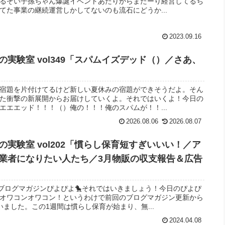
るぞい子孫ちゃん爆誕イベントあたりからまたーり経営してるち
てた事業の継続運営しかしてないのも流石にどうか...
2023.09.16
実験室 vol349「スパムイズデッド（）／さあ、
の宿題を片付けてるけど新しい夏休みの宿題ができそうだよ。そん
た衝撃の新展開からお届けしていくよ。それではいくよ！今日の
エエエッド！！！（）俺の！！！俺のスパムが！！...
2026.08.06
2026.08.07
実験室 vol202「慣らし保育短すぎいいい！／ア
業者になりたい人たち／3月物販の収支報告＆広告
らブログマガジンぴよぴよ🐤それではいきましょう！今日のぴよぴ
てオワコンオワコン！というわけで前回のブログマガジン更新から
ました。この1週間は慣らし保育が始まり、無...
2024.04.08