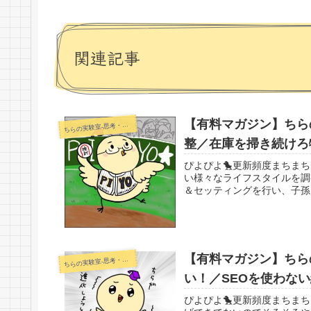
関連記事
【有料マガジン】ちらの
らの実験室-思考・失敗談・リアルタイム実況等を発信します-
ち
整／在庫を掃き続けろ
ぴよぴよ🐤更新頻度まちま
い様々なライフスタイルを調
＆セッティングを行い、子孫
【有料マガジン】ちらの
らの実験室-思考・失敗談・リアルタイム実況等を発信します-
ち
い！／SEOを使わな
ぴよぴよ🐤更新頻度まちま