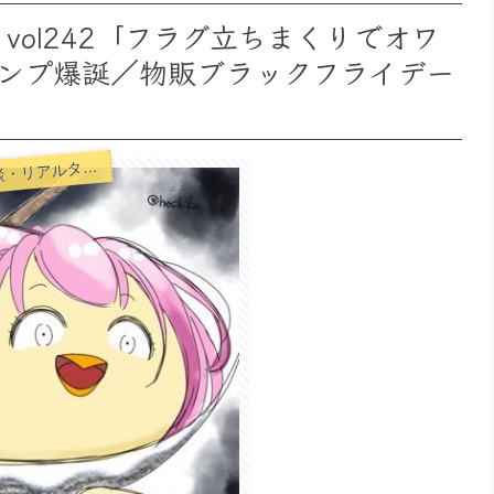
vol242「フラグ立ちまくりでオワ
ンプ爆誕／物販ブラックフライデー
らの実験室-思考・失敗談・リアルタイム実況等を発信します-
ち