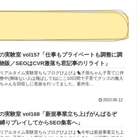
実験室 vol157「仕事もプライベートも調整に調
物販／SEOはCVR激落ち君記事のリライト」
ちリアルタイム実験室ちらブログぴよぴよ🐤子孫ちゃん子育てに伴
整中(興味ない人は飛ばしてね)ここ10日間で子育てグッズの搬入
ちゃんを回収しに長旅を行ってました。案外生...
2023.06.12
実験室 vol168「新規事業立ち上げがんばるぞ
い縛りプレイしてからSEO集客へ」
ちリアルタイム実験室ちらブログぴよぴよ🐤今年は新規事業立ち上