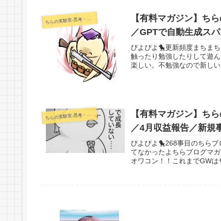
【有料マガジン】ちらの
らの実験室-思考・失敗談・リアルタイム実況等を発信します-
ち
／GPTで自動生成ス
ぴよぴよ🐤更新頻度まちま
触ったり勉強したりして遊ん
楽しい。不勉強なので新しいこ
【有料マガジン】ちらの
らの実験室-思考・失敗談・リアルタイム実況等を発信します-
ち
／4月収益報告／新規
ぴよぴよ🐤268事目のちら
てなかったよちらブログマガ
オワコン！！これまでGWは