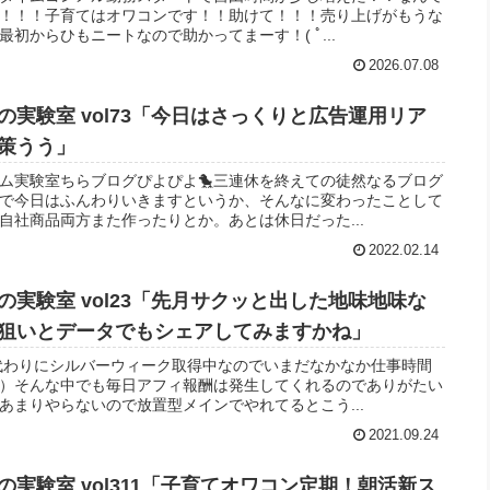
！！！子育てはオワコンです！！助けて！！！売り上げがもうな
初からひもニートなので助かってまーす！( ﾟ...
2026.07.08
実験室 vol73「今日はさっくりと広告運用リア
策うう」
イム実験室ちらブログぴよぴよ🐤三連休を終えての徒然なるブログ
で今日はふんわりいきますというか、そんなに変わったことして
自社商品両方また作ったりとか。あとは休日だった...
2022.02.14
実験室 vol23「先月サクッと出した地味地味な
狙いとデータでもシェアしてみますかね」
の代わりにシルバーウィーク取得中なのでいまだなかなか仕事時間
）そんな中でも毎日アフィ報酬は発生してくれるのでありがたい
あまりやらないので放置型メインでやれてるとこう...
2021.09.24
実験室 vol311「子育てオワコン定期！朝活新ス