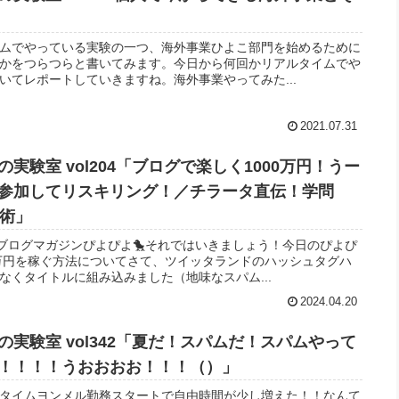
ムでやっている実験の一つ、海外事業ひよこ部門を始めるために
かをつらつらと書いてみます。今日から何回かリアルタイムでや
いてレポートしていきますね。海外事業やってみた...
2021.07.31
実験室 vol204「ブログで楽しく1000万円！うー
参加してリスキリング！／チラータ直伝！学問
考術」
らブログマガジンぴよぴよ🐤それではいきましょう！今日のぴよぴ
00万円を稼ぐ方法についてさて、ツイッタランドのハッシュタグハ
なくタイトルに組み込みました（地味なスパム...
2024.04.20
実験室 vol342「夏だ！スパムだ！スパムやって
！！！！うおおおお！！！（）」
ルタイムヨンメル勤務スタートで自由時間が少し増えた！！なんて