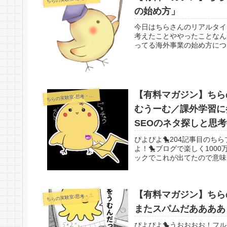
の始め方」
今日はちらさんのリアルタイ
考えたことややったことなん
ってる海外事業の始め方につ
【有料マガジン】ちらの
らの実験室-思考・失敗談・リアルタイム実況等を発信します-
ち
むうーむ／課外学習に
SEOのネタ探しと思
ぴよぴよ🐤204記事目のち
よ！🐤ブログで楽しく10
ックでこれが出てたので意味
【有料マガジン】ちらの
らの実験室-思考・失敗談・リアルタイム実況等を発信します-
ち
またスパムだああああ
ぴよぴよ🐤うおおおお！フ