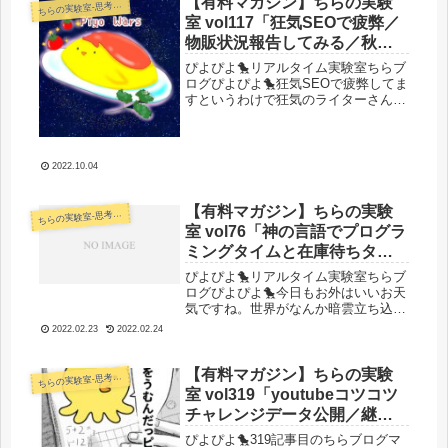
夏休みは今日で終わりだよ！ありが
【有料マガジン】ちらの実験
らの実験室-思考・失敗談・リアルタイム実況等を発信します-
ち
と...
室 vol117「狂気SEOで疲弊／
物販状況報告してみる／秋の
サイト買収／kindle／放送大学
ぴよぴよ🐤リアルタイム実験室ちらブ
感想」
ログぴよぴよ🐤狂気SEOで疲弊してま
すというわけで狂気のライターさんた
ちがありがたいことにまたもや暴走を
始めております。文字数3万文字から
10万文字ぐらいの記事がドカドカ入っ
てきてる状態になってます。えげつ...
2022.10.04
【有料マガジン】ちらの実験
らの実験室-思考・失敗談・リアルタイム実況等を発信します-
ち
室 vol76「神の言語でプログラ
ミングタイムと在庫待ちタイ
ム」
ぴよぴよ🐤リアルタイム実験室ちらブ
ログぴよぴよ🐤今日もお外はいいお天
気ですね。世界がなんか暗雲立ち込め
てるしあんまり記事書くテンションで
2022.02.23
2022.02.24
もないんですけど日課として書いてお
きますね。 趣味プログラミングして
ました暗いし鬱々してる昨今なので
【有料マガジン】ちらの実験
らの実験室-思考・失敗談・リアルタイム実況等を発信します-
ち
な...
室 vol319「youtubeコツコツ
チャレンジデータ公開／継続
の秘訣／最近の子育てオワコ
ぴよぴよ🐤319記事目のちらブログマ