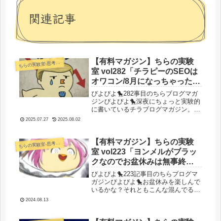
関連記事
【有料マガジン】ちらの実験
らの実験室-思考・失敗談・リアルタイム実況等を発信します-
ち
室 vol282「チラピーのSEOは
オワコン/8月になっちゃった！
とりあえず収益報告から！」
ぴよぴよ🐤282事目のちらブログマガ
ジンぴよぴよ🐤深夜にちょっと実験的
に書いているチラブログマガジン。さ
あ、それではいくよ！今日のぴよぴ
2025.07.27
2025.08.02
よ！ついに8月が始まりました。は
い、というわけで8月です。7月の事業
はどうでしたか?日報を見て振り返っ
【有料マガジン】ちらの実験
らの実験室-思考・失敗談・リアルタイム実況等を発信します-
ち
て...
室 vol223「ヨンメルがブラッ
クなのでお盆休みは無事終了
／前回の話題掘り下げ／ぴよ
ぴよぴよ🐤223記事目のちらブログマ
ぴよスポットコンサルをやっ
ガジンぴよぴよ🐤お盆休みを楽しんで
いるかな？それともこんな混んでる時
てみたよ／最近してたこと」
期に出かける必要はないと作業や子育
2024.08.13
てオワコンなんかに明け暮れているの
かな？ちらみちゃんのぴよぴよ保育園