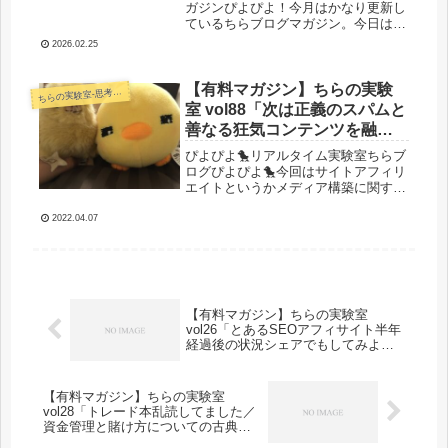
ンと人生」
ガジンぴよぴよ！今月はかなり更新し
ているちらブログマガジン。今日は深
夜のぴよぴよポエム記事更新です。た
2026.02.25
だ、ポエムと言いましたが、結構
YouTubeチャレンジをやっているの
で、その辺のデータもちゃんと公開
【有料マガジン】ちらの実験
らの実験室-思考・失敗談・リアルタイム実況等を発信します-
ち
し...
室 vol88「次は正義のスパムと
善なる狂気コンテンツを融合
させようと思う／ジャンルワ
ぴよぴよ🐤リアルタイム実験室ちらブ
ード1位とったお。施策につい
ログぴよぴよ🐤今回はサイトアフィリ
エイトというかメディア構築に関する
て語ってみる」
話メインで書いてみます。最近物販多
かったからね。そろそろおら新サイト
2022.04.07
作りてえだよというわけで新学期です
し（いつまで学生の表現なのだろう
か・...
【有料マガジン】ちらの実験室
vol26「とあるSEOアフィサイト半年
経過後の状況シェアでもしてみよっ
かな」
【有料マガジン】ちらの実験室
vol28「トレード本乱読してました／
資金管理と賭け方についての古典論
文を軽く紹介」