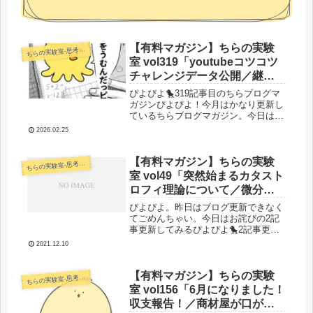
【有料マガジン】ちらの実験
らの実験室-思考・失敗談・リアルタイム実況等を発信します-
ち
室 vol319「youtubeコツコツ
チャレンジデータ公開／継続
の秘訣／最近の子育てオワコ
ぴよぴよ🐤319記事目のちらブログマ
ンと人生」
ガジンぴよぴよ！今月はかなり更新し
ているちらブログマガジン。今日は深
夜のぴよぴよポエム記事更新です。た
2026.02.25
だ、ポエムと言いましたが、結構
YouTubeチャレンジをやっているの
で、その辺のデータもちゃんと公開
【有料マガジン】ちらの実験
らの実験室-思考・失敗談・リアルタイム実況等を発信します-
ち
し...
室 vol49「突然始まるカタスト
ロフィ理論について／微分方
程式ってなんやねん／数式な
ぴよぴよ。昨日はブログ更新できなく
しで説明／検索順位変動と奥
てごめんちゃい。今日はお詫びの2記
事更新してみるぴよぴよ🐤2記事更新
さんの機嫌はカタストロフ
できると普段と異なる話題にスペース
ィ」
2021.12.10
割けて意外といいかも。ブログの話を
申し訳程度に交えつつ数学小話いって
みましょうか。お題はカタストロフィ
【有料マガジン】ちらの実験
らの実験室-思考・失敗談・リアルタイム実況等を発信します-
ち
理...
室 vol156「6月になりました！
収支報告！／商材屋が口が裂