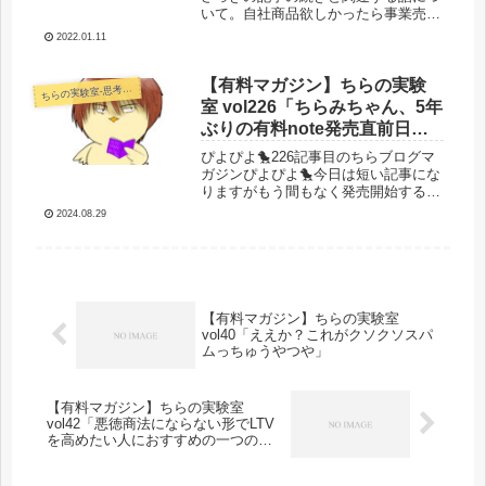
いて。自社商品欲しかったら事業売買
もありって話をしたけどそもそも事業
2022.01.11
売買がブレークスルーの起源だったわ
ってなわけでクローズドブログメルマ
ガですし昔の話を少ししましょうか
【有料マガジン】ちらの実験
らの実験室-思考・失敗談・リアルタイム実況等を発信します-
ち
(｀...
室 vol226「ちらみちゃん、5年
ぶりの有料note発売直前日
記！／ちらブログマガジン長
ぴよぴよ🐤226記事目のちらブログマ
期購読者必見／リリース手順
ガジンぴよぴよ🐤今日は短い記事にな
りますがもう間もなく発売開始する予
どうしようー！」
定の新しいSEOメディア運営報告レポ
2024.08.29
ートの販売直前のあれこれを軽く書き
ます。それではいきましょう！今日の
ぴよぴよ！🐤ちらみちゃん、有料n...
【有料マガジン】ちらの実験室
vol40「ええか？これがクソクソスパ
ムっちゅうやつや」
【有料マガジン】ちらの実験室
vol42「悪徳商法にならない形でLTV
を高めたい人におすすめの一つの選
択肢（売り上げデータ一部公開）／
人混みにならない絶景紅葉スポット1