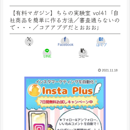
【有料マガジン】ちらの実験室 vol41「自
社商品を簡単に作る方法／審査通らないの
で・・・／コアアプデだとおおお」
X
Facebook
はてブ
LINE
コピー
2021.11.18