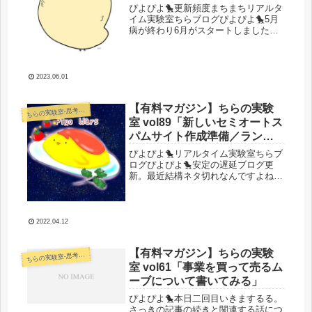
けても言わない不都合な真実
ぴよぴよ🐤更新頻度まちまちリアルタ
を映し出すグラフがついに出
イム実験室ちらブログぴよぴよ🐤5月
病が終わり6月がスタートしました
来上がったぜええ！」
ね！早速振り返りなんかを今日の午前
にやっておりました。そこで、そうい
えばあのグラフまだ描いてなかった
な・・・という事実に気付きグラフを
2023.06.01
作って...
【有料マガジン】ちらの実験
らの実験室-思考・失敗談・リアルタイム実況等を発信します-
ち
室 vol89「新しいセミオートス
パムサイト作成準備／ランニ
ングして夏バテ()／メディアに
ぴよぴよ🐤リアルタイム実験室ちらブ
おける気持ち良さについて考
ログぴよぴよ🐤安定の遅延ブログ更
新。最近結構ネタ切れなんですよね。
察してた。それが指名検索に
そろそろこのブログ更新継続普通にし
繋がるやろせやろがい」
んどくなってきました。かなり好き勝
手更新してるだけなのでもうすぐに読
者いなくなると思ってたら意外といて
2022.04.12
やめ...
【有料マガジン】ちらの実験
らの実験室-思考・失敗談・リアルタイム実況等を発信します-
ち
室 vol61「事業を買って売るム
ーブについて書いてみる」
ぴよぴよ🐤本日二回目いきまするる。
さっきの記事の続きと関連する話につ