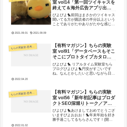
室 vol14「第一回ツイキャスを
終えて＆海外広告アプリ出稿
の影響データをシェア」
ぴよぴよ🐤前回はまさかのツイキャス
聞いてる方が購読者の半分以上という
ことでありがたやありがたやな感じで
した。聞けなかった人のために一度記
事内で軽く話したことを振り返り＆今
2021.09.01
2021.09.09
月の予定＆数学の話でも少ししてみま
しょうかね。読者限定ツイキャスライ
【有料マガジン】ちらの実験
ブ...
らの実験室-思考・失敗談・リアルタイム実況等を発信します-
ち
室 vol91「データベースもそこ
そこにプロトタイプカタログ
サイト作成開始／いろいろ作
ぴよぴよ🐤 リアルタイム実験室ちら
りたいツールが溜まってる。
ブログぴよぴよ🐤円安がすごいです
ね。なんとかしたいと思いながら日々
おもちゃ箱更新したいぴよお
検討してます（）なんかcodocバグっ
／どうしてこんなスピーディ
2022.04.20
てるのかうまく動かなくて困ってるな
ーにお金がなくなるのぴよ？
う。データベース構築作業が終わらな
／運用データ一式公開」
いのでできたやつからカタログサイ
【有料マガジン】ちらの実験
らの実験室-思考・失敗談・リアルタイム実況等を発信します-
ち
ト...
室 vol56「新年初記事はプロダ
クトSEO深堀りトーク／アク
セスと売り上げ公開」
ぴよぴよ🐤あけましておめでとうござ
いますぴよおおお！🐤年末年始を好き
勝手過ごしてるちらさんです！(開発
やって数学やって嫁とゲームして遊ん
2022.01.02