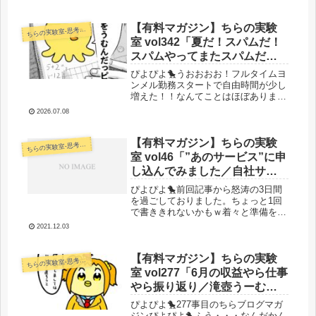
でをメインに生きていますｗとりあえ
ず嫁が休みの間はお休みモード！)と
言いつつ、振り返り記事をnoteに書...
【有料マガジン】ちらの実験
らの実験室-思考・失敗談・リアルタイム実況等を発信します-
ち
室 vol342「夏だ！スパムだ！
スパムやってまたスパムだあ
あああ！！！！うおおお
ぴよぴよ🐤うおおおお！フルタイムヨ
お！！！（）」
ンメル勤務スタートで自由時間が少し
増えた！！なんてことはほぼありませ
んでした！！！子育てはオワコンで
2026.07.08
す！！助けて！！！売り上げがもうな
いよ！！助けて！！！はい。最初から
ひもニートなので助かってまーす！(
【有料マガジン】ちらの実験
らの実験室-思考・失敗談・リアルタイム実況等を発信します-
ち
ﾟ...
室 vol46「”あのサービス”に申
し込んでみました／自社サー
ビスの顧客対応に思うこと／
ぴよぴよ🐤前回記事から怒涛の3日間
クリスマスパムパーティに向
を過ごしておりました。ちょっと1回
で書ききれないかもｗ着々と準備を進
けて準備中／お前も力学系を
めております。クリスマスパム（）そ
学んでみないか？」
2021.12.03
して、クリスマスパムとは別の活動も
色々と進んでいます(｀・ω・´)クリス
マスパムのために某サービスに申し...
【有料マガジン】ちらの実験
らの実験室-思考・失敗談・リアルタイム実況等を発信します-
ち
室 vol277「6月の収益やら仕事
やら振り返り／滝壺うーむな
のかいそうなのかい？／控え
ぴよぴよ🐤277事目のちらブログマガ
めに言って子育てオワコンの
ジンぴよぴよ🐤ふう・・・なんだかん