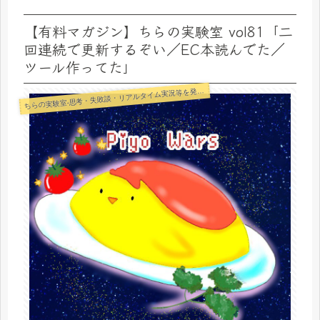
【有料マガジン】ちらの実験室 vol81「二
回連続で更新するぞい／EC本読んでた／
ツール作ってた」
らの実験室-思考・失敗談・リアルタイム実況等を発信します-
ち