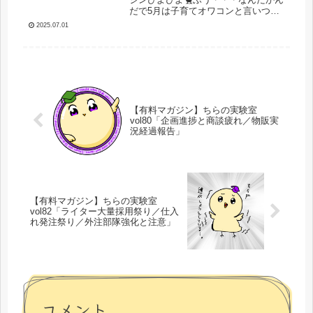
だで5月は子育てオワコンと言いつつ
月だった」
色々進んでいましたが6月は子育てオ
2025.07.01
ワコンと言いながらマジで子育てオワ
コンしかしてません。何も進んでない
ですね（）そろそろやばいやばいと
言...
【有料マガジン】ちらの実験室
vol80「企画進捗と商談疲れ／物販実
況経過報告」
【有料マガジン】ちらの実験室
vol82「ライター大量採用祭り／仕入
れ発注祭り／外注部隊強化と注意」
コメント