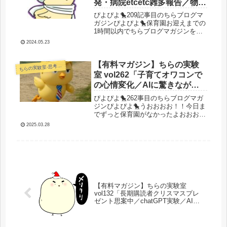
発・病院etcetc雑多報告／物販
が阿鼻叫喚！上手くいってな
ぴよぴよ🐤209記事目のちらブログマ
い！！滝壺物販状況をシェ
ガジンぴよぴよ🐤保育園お迎えまでの
1時間以内でちらブログマガジンを仕
ア」
上げる呪縛にかかっています。それで
2024.05.23
はいきましょう！今日の滝壺ぴよぴよ
おおお！🐤アフィリ対談してました土
日は家族サービスやら家事やら諸々
【有料マガジン】ちらの実験
らの実験室-思考・失敗談・リアルタイム実況等を発信します-
ち
を...
室 vol262「子育てオワコンで
の心情変化／AIに驚きながら
中長期的な視点で何やるか考
ぴよぴよ🐤262事目のちらブログマガ
え続けてた」
ジンぴよぴよ🐤うおおおお！！今日ま
でずっと保育園がなかったよおおお！
つまりは無限子育てオワコンタイム！
2025.03.28
そう！無限の！！！オワコン！！！コ
アアプデやらAIの爆裂進歩やら色々な
ことがあったし記事を書きたくなっ...
【有料マガジン】ちらの実験室
vol132「長期購読者クリスマスプレ
ゼント思案中／chatGPT実験／AI発
展／アプリ収益近況／物販で問題発
生／狂気記事祭り／BCG本格始
動！」