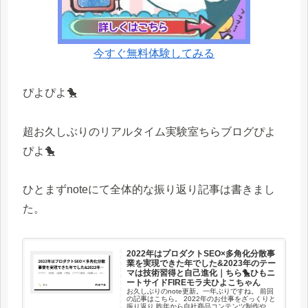
今すぐ無料体験してみる
ぴよぴよ🐤
超お久しぶりのリアルタイム実験室ちらブログぴよ
ぴよ🐤
ひとまずnoteにて全体的な振り返り記事は書きまし
た。
2022年はプロダクトSEO×多角化分散事
業を実現できた年でした&2023年のテー
マは技術習得と自己進化｜ちら🐤ひもニ
ートサイドFIREモラ夫ひよこちゃん
お久しぶりのnote更新。一年ぶりですね。 前回
の記事はこちら。 2022年のお仕事をざっくりと
振り返り 昨年から自社商品コンテンツ制作やプ