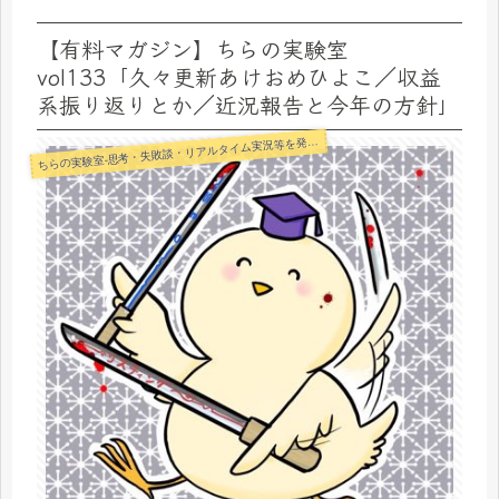
【有料マガジン】ちらの実験室
vol133「久々更新あけおめひよこ／収益
系振り返りとか／近況報告と今年の方針」
らの実験室-思考・失敗談・リアルタイム実況等を発信します-
ち