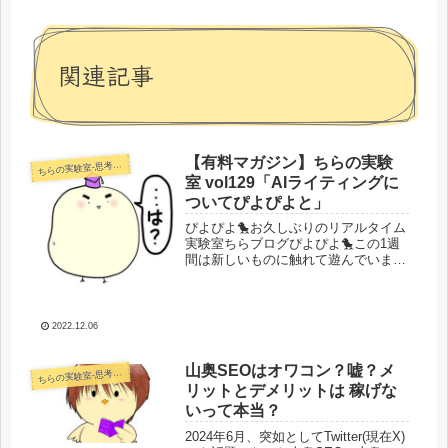
関連記事
【有料マガジン】ちらの実験
らの実験室-思考・失敗談・リアルタイム実況等を発信します-
ち
室 vol129「AIライティングに
ついてぴよぴよと」
ぴよぴよ🐤お久しぶりのリアルタイム
実験室ちらブログぴよぴよ🐤この1週
間は新しいものに触れて遊んでいまし
た。AIライティング chatGPTで色々
やってみたところ・・・今話題の AI
ライティングツールchatGPTを色々試
してみました。アフ...
2022.12.06
山奥SEOはオワコン？嘘？メ
らの実験室-思考・失敗談・リアルタイム実況等を発信します-
ち
リットとデメリットは 稼げな
いって本当？
2024年6月、突如としてTwitter(現在X)