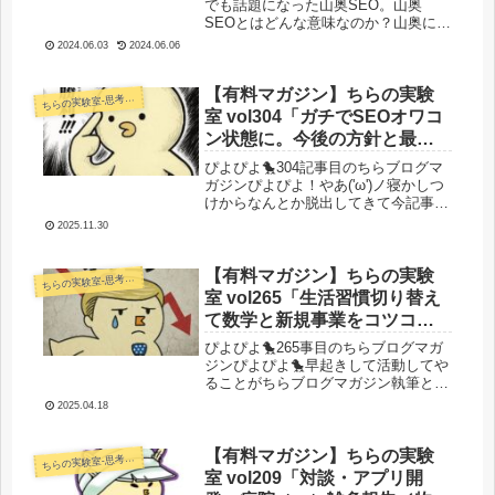
でも話題になった山奥SEO。山奥
SEOとはどんな意味なのか？山奥に引
きこもってSEO対策をすることなの
2024.06.03
2024.06.06
か？この言葉を言い出した人物は誰な
のか？そして山奥SEO戦略を採用する
とどんなメリット・...
【有料マガジン】ちらの実験
らの実験室-思考・失敗談・リアルタイム実況等を発信します-
ち
室 vol304「ガチでSEOオワコ
ン状態に。今後の方針と最近
の動き／新規事業作りが楽し
ぴよぴよ🐤304記事目のちらブログマ
い」
ガジンぴよぴよ！やあ('ω')ノ寝かしつ
けからなんとか脱出してきて今記事を
書いているところだよ。今日もやっぱ
2025.11.30
り子育てオワコン。今回は新規事業の
打ち合わせやSEOチームの大幅作業フ
ロー見直しなどもあり非常に...
【有料マガジン】ちらの実験
らの実験室-思考・失敗談・リアルタイム実況等を発信します-
ち
室 vol265「生活習慣切り替え
て数学と新規事業をコツコツ
と／SEOどんな感じこんな感
ぴよぴよ🐤265事目のちらブログマガ
じ報告」
ジンぴよぴよ🐤早起きして活動してや
ることがちらブログマガジン執筆とい
うまさにブロガーの鏡。それではいき
2025.04.18
ましょう！今日のぴよぴよ！生活習慣
切り替え中 早起きしか勝たん最近暖
かくなってきたし日も伸びてきたの
【有料マガジン】ちらの実験
らの実験室-思考・失敗談・リアルタイム実況等を発信します-
ち
で...
室 vol209「対談・アプリ開