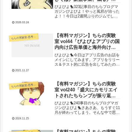
よぴよリストマーケ速報」
ぴよぴよ🐤323記事目のちらブログマ
ガジンぴよぴよ！やっと風邪が治った
よ！！今日は2週間ぶりのジムでした
が体力低下を感じつつもなんとかこな
2026.03.24
してきました！つまり復活！超文残タ
スク1記事での復活！！遊びたい！！
息抜きしたい！！！（働け）とりあ
【有料マガジン】ちらの実験
らの実験室-思考・失敗談・リアルタイム実況等を発信します-
ち
え...
室 vol44「ぴよぴよアプリの国
内向け広告単価と海外向け広
告単価を実データで比較して
ぴよぴよ🐤今日はアプリ広告のお話を
みよう」
メインにしてみます。アプリをリリー
ス＆テスト的に広告を出してみたので
まずはその結果をシェアしていきます
2021.11.27
ね。国内向けに開発したスマホアプリ
で広告出してみたよちらさんは日ごろ
の仕事は習得したら即外注化を繰り返
【有料マガジン】ちらの実験
らの実験室-思考・失敗談・リアルタイム実況等を発信します-
ち
し...
室 vol240「盛大にカモリエイ
トされたちらンプが振り返る
カモリエイト要因／リソース
ぴよぴよ🐤240事目のちらブログマガ
オワコンからの脱却とSEOオ
ジンぴよぴよ🐤さあさあ、もうすぐ11
月が終わってしまう。そんな中で思い
ワコンの先を見据えて」
出したようにちらブログマガジンを更
2024.11.25
新です。月末が近づく中SEOアプデを
喰らったような気がしてくるサチコデ
ータを手元に、絶望と希望の記事...
【有料マガジン】ちらの実験