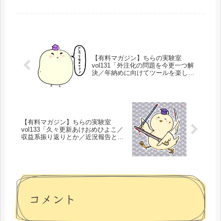
してるだけですね。いやいや、そんな
ことはありません！今週は色々と進捗
もしていますよおお！それではいき...
【有料マガジン】ちらの実験室
vol131「外注化の問題を今更一つ解
決／年納めに向けてツールを楽しく
開発開発」
【有料マガジン】ちらの実験室
vol133「久々更新あけおめひよこ／
収益系振り返りとか／近況報告と今
年の方針」
コメント