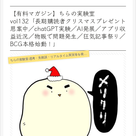
【有料マガジン】ちらの実験室
vol132「長期購読者クリスマスプレゼント
思案中／chatGPT実験／AI発展／アプリ収
益近況／物販で問題発生／狂気記事祭り／
BCG本格始動！」
らの実験室-思考・失敗談・リアルタイム実況等を発信します-
ち