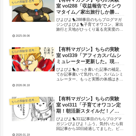
らの実験室-思考・失敗談・リアルタイム実況等を発信します-
ち
室 vol288「収益報告でメシウ
マタイム／家出旅行しか勝た
ん。ちゃんとお仕事もしまし
ぴよぴよ🐤288事目のちらブログマガ
たよ報告」
ジンぴよぴよ🐤子育てオワコン、家出
旅行と天地がひっくり返る充実度の人
生を歩んでいたチラピー。おかげさま
2025.09.06
でなかなか記事を書く時間が得られま
せんでした。ですがなんとか息を吹き
返しここに立っています。さあ、そ
【有料マガジン】ちらの実験
らの実験室-思考・失敗談・リアルタイム実況等を発信します-
ち
れ...
室 vol339「アフィカスパムシ
ミュレーター更新した。現実
はより非情である」
ぴよぴよ🐤さっき書いた記事の補足。
てか記事書いて気付いた。スパムシミ
ュレーター、もっと実際の体感はきつ
くなる。それではいくよ！今日のぴよ
2026.06.18
ぴよ！🐤サイトの年間収益が初月で手
に入るわけがないじゃあないか！( ﾟ
Дﾟ)きええええええええええ！！！...
【有料マガジン】ちらの実験
らの実験室-思考・失敗談・リアルタイム実況等を発信します-
ち
室 vol311「子育てオワコン定
期！朝活新スタイルだ！／
youtubeてんやわんやすったも
ぴよぴよ🐤311記事目のちらブログマ
んだ／新しい物販事業オラオ
ガジンぴよぴよ！ふう。気付いたら前
回記事から10日経過してました。ビビ
ラ」
りますね。今年も結局子育てオワコン
2026.01.19