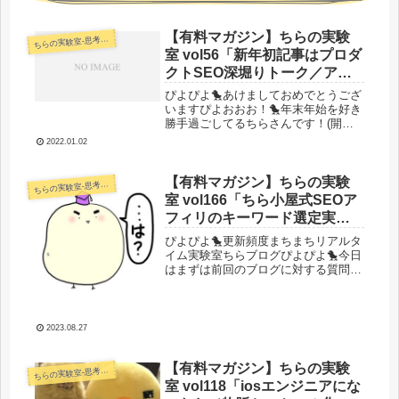
【有料マガジン】ちらの実験
らの実験室-思考・失敗談・リアルタイム実況等を発信します-
ち
室 vol56「新年初記事はプロダ
クトSEO深堀りトーク／アク
セスと売り上げ公開」
ぴよぴよ🐤あけましておめでとうござ
いますぴよおおお！🐤年末年始を好き
勝手過ごしてるちらさんです！(開発
やって数学やって嫁とゲームして遊ん
2022.01.02
でをメインに生きていますｗとりあえ
ず嫁が休みの間はお休みモード！)と
言いつつ、振り返り記事をnoteに書...
【有料マガジン】ちらの実験
らの実験室-思考・失敗談・リアルタイム実況等を発信します-
ち
室 vol166「ちら小屋式SEOア
フィリのキーワード選定実例
解説／参入障壁爆上げのクリ
ぴよぴよ🐤更新頻度まちまちリアルタ
ーンな無形自社商品とドメイ
イム実験室ちらブログぴよぴよ🐤今日
はまずは前回のブログに対する質問回
ン育成」
答からいきます！前回の質問はこち
ら。というわけで質問回答コーナー
だ！！はい！なかなか面白い質問です
ね。ちょいクレクレ君っぽい人が出し
2023.08.27
そうな...
【有料マガジン】ちらの実験
らの実験室-思考・失敗談・リアルタイム実況等を発信します-
ち
室 vol118「iosエンジニアにな