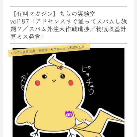
【有料マガジン】ちらの実験室
vol187「アドセンスすぐ通ってスパムし放
題？／スパム外注大作戦進捗／物販収益計
算ミス発覚」
らの実験室-思考・失敗談・リアルタイム実況等を発信します-
ち