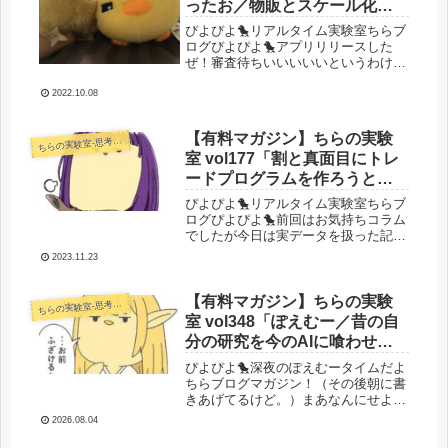
ったお／物販とスケール化／ai
との競争から共創へ」
ぴよぴよ🐤リアルタイム実験室ちらブ
ログぴよぴよ🐤アプリリリースした
ぜ！審査待ちいいいいいというわけで
人生初のiosアプリをリリースしまし
た！ついに！これまでandroidは何個
2022.10.08
か経験してて、海外版も以前買収した
やつを少し横展開とかして遊んだ...
【有料マガジン】ちらの実験
らの実験室-思考・失敗談・リアルタイム実況等を発信します-
ち
室 vol177「割と真面目にトレ
ードプログラムを作ろうと思
って色々遊んでる」
ぴよぴよ🐤リアルタイム実験室ちらブ
ログぴよぴよ🐤前回はお気持ちコラム
でしたが今日は実データを扱った記事
や数学的な話を数学を使わずに書いて
2023.11.23
いきます。話題は一つに絞ります。ず
ばりトレードプログラム作りです。前
回のちらブログマガジンはお気持ち記
【有料マガジン】ちらの実験
らの実験室-思考・失敗談・リアルタイム実況等を発信します-
ち
事...
室 vol348「ぽえむー／昔の自
分の研究を今のAIに喰わせて
議論したらアイデンティティ
ぴよぴよ🐤深夜のぽえむータイムだよ
クライシス／やっぱりネット
ちらブログマガジン！（その後朝に書
きあげてるけど。）まあなんにせよ濃
起業は楽／ひよこイデアにつ
さがやばいポエム出来上がったよ。お
いて」
2026.08.04
腹壊していってね♪それではいくよ！
今日のぴよぴよ！🐤久々のぽえむーコ