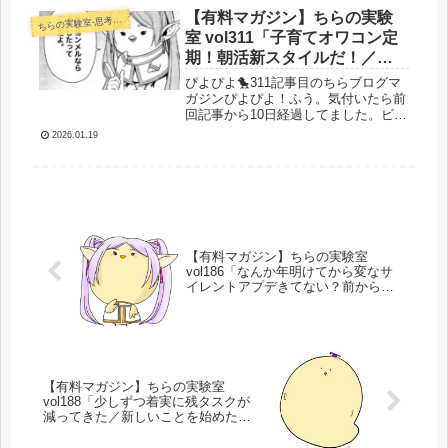
ーナーだよ どうなってもAIにギュ
【有料マガジン】ちらの実験
らの実験室-思考・失敗談・リアルタイム実況等を発信します-
ち
ら...
室 vol311「子育てオワコン定
期！朝活新スタイルだ！／
youtubeてんやわんやすったも
ぴよぴよ🐤311記事目のちらブログマ
んだ／新しい物販事業オラオ
ガジンぴよぴよ！ふう。気付いたら前
回記事から10日経過してました。ビビ
ラ」
りますね。今年も結局子育てオワコン
2026.01.19
してるだけですね。いやいや、そんな
ことはありません！今週は色々と進捗
もしていますよおお！それではいき...
【有料マガジン】ちらの実験室
vol186「なんか年明けてから変なサ
イレントアプデきてない？前から？
これは・・・何だこれ・・・忘備
録」
【有料マガジン】ちらの実験室
vol188「少しずつ着実に残タスクが
減ってきた／新しいことを始めたい
が我慢／習慣変更の大切さ」