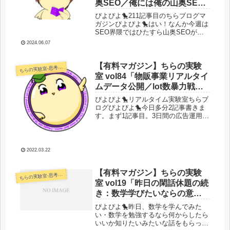
奥SEO／俺には俺の山奥SEO
お前にはお前の山奥SEO／表
ぴよぴよ🐤211記事目のちらブログマ
では語りづらい山奥SEOの真
ガジンぴよぴよ🐤はい！なんか今週は
SEO界隈ではひたすら山奥SEOがブ
髄／物販収支報告」
ームになっていましたね。こんな最果
2024.06.07
てのぴよぴよブロガー夜神チライトが
作った造語がなぜかトレンドにまで載
る始末ｗ逆にSEO界隈が心配にす...
【有料マガジン】ちらの実験
らの実験室-思考・失敗談・リアルタイム実況等を発信します-
ち
室 vol84「物販事業リアルタイ
ムデータ公開／lot数暴力戦
線」
ぴよぴよ🐤リアルタイム実験室ちらブ
ログぴよぴよ🐤今日多分2記事書きま
す。まず1記事目。3日間の広告運用の
リアルタイムデータを公開！前回の記
事でついに在庫補給ができたことを報
告しましたが、今回はその在庫を広告
にかけて売るところやってます。キ
2022.03.22
ャ...
【有料マガジン】ちらの実験
らの実験室-思考・失敗談・リアルタイム実況等を発信します-
ち
室 vol19「昨日の閑話休題の続
き：数学学びたいならの意図
が違う！ そんなあなたにお
ぴよぴよ🐤昨日、数学を学んでみた
ススメするのはずばり！相対
い・数学を勉強するなら何からしたら
いいか知りたいみたいな話をもらって
性理論！！」