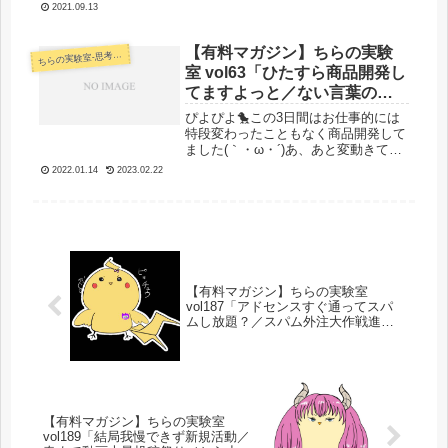
閑話休題に記事書きましたけど、意図
2021.09.13
を違えた気がするので追記します
ｗ”数学がどう作られているか”、”数学
を数学として学びたい”そういう意図
【有料マガジン】ちらの実験
らの実験室-思考・失敗談・リアルタイム実況等を発信します-
ち
のつ...
室 vol63「ひたすら商品開発し
てますよっと／ない言葉の作
り方」
ぴよぴよ🐤この3日間はお仕事的には
特段変わったこともなく商品開発して
ました(｀・ω・´)あ、あと変動きてま
すよね。 商品開発してまするるるひ
2022.01.14
2023.02.22
たすら商品開発してます！笑商品開発
の工程をSNS等で公開しながら購入希
望者の温度感を高めながらもくも...
【有料マガジン】ちらの実験室
vol187「アドセンスすぐ通ってスパ
ムし放題？／スパム外注大作戦進捗
／物販収益計算ミス発覚」
【有料マガジン】ちらの実験室
vol189「結局我慢できず新規活動／