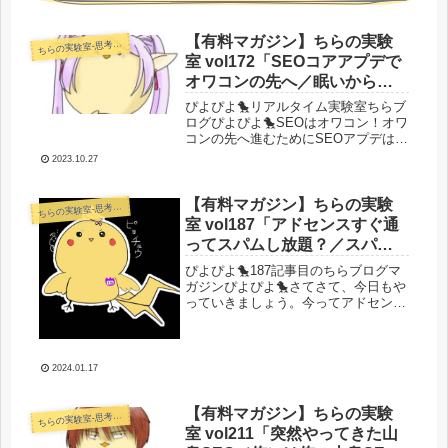
【有料マガジン】ちらの実験
らの実験室-思考・失敗談・リアルタイム実況等を発信します-
ち
室 vol172「SEOコアアプデで
オワコンの先へ／眠いから続
きは明日」
ぴよぴよ🐤リアルタイム実験室ちらブ
ログぴよぴよ🐤SEOはオワコン！オワ
コンの先へ進むためにSEOアプデは全
然収まってないですが個人勢には死し
2023.10.27
かない流れで定着することを前提にや
っていこうと思います。ちらフェルン
のアプデ状況は結局悲惨なままです...
【有料マガジン】ちらの実験
らの実験室-思考・失敗談・リアルタイム実況等を発信します-
ち
室 vol187「アドセンスすぐ通
ってスパムし放題？／スパム
外注大作戦進捗／物販収益計
ぴよぴよ🐤187記事目のちらブログマ
算ミス発覚」
ガジンぴよぴよ🐤さてさて、今日もや
っていきましょう。今ってアドセンス
審査通りにくいの？スパムサイトでア
ドセンス使う方法なんかタイムライン
で時々アドセンス審査通らないみたい
なツイートを見かけることが増えま
2024.01.17
し...
【有料マガジン】ちらの実験
らの実験室-思考・失敗談・リアルタイム実況等を発信します-
ち
室 vol211「突然やってきた山