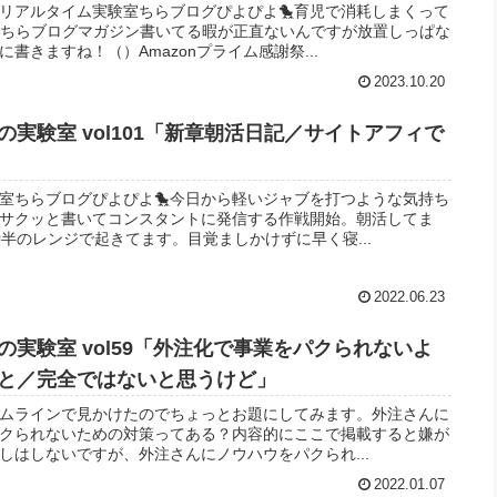
ちリアルタイム実験室ちらブログぴよぴよ🐤育児で消耗しまくって
でちらブログマガジン書いてる暇が正直ないんですが放置しっぱな
書きますね！（）Amazonプライム感謝祭...
2023.10.20
実験室 vol101「新章朝活日記／サイトアフィで
験室ちらブログぴよぴよ🐤今日から軽いジャブを打つような気持ち
サクッと書いてコンスタントに発信する作戦開始。朝活してま
半のレンジで起きてます。目覚ましかけずに早く寝...
2022.06.23
実験室 vol59「外注化で事業をパクられないよ
と／完全ではないと思うけど」
イムラインで見かけたのでちょっとお題にしてみます。外注さんに
クられないための対策ってある？内容的にここで掲載すると嫌が
しはしないですが、外注さんにノウハウをパクられ...
2022.01.07