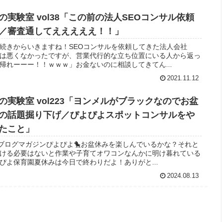
実験室 vol38「この前の法人SEOコンサル依頼
／審査通してえええええ！！」
の続きからいきますね！SEOコンサルを依頼してきた法人会社
は悪くなかったですが、営業代行的な立ち位置にいる人から返っ
帰れーーー！！ｗｗｗ」お金ないのに相談してきてん...
2021.11.12
実験室 vol223「ヨンメルがブラックなのでお盆
の話題掘り下げ／ぴよぴよスポットコンサルをや
たこと」
らブログマガジンぴよぴよ🐤お盆休みを楽しんでいるかな？それと
ける必要はないと作業や子育てオワコンなんかに明け暮れている
ぴよ保育園夏休みは今日で終わりだよ！ありがと...
2024.08.13