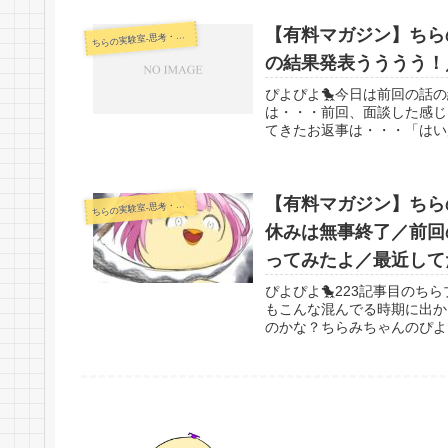
【有料マガジン】ちらの
らの実験室-思考・失敗談・リアルタイム実況等を発信します-
ち
の結果発表うううう！
ぴよぴよ🐤今日は前回の話
は・・・前回、面談した感じ
てきたお返事は・・・「はい
【有料マガジン】ちらの
らの実験室-思考・失敗談・リアルタイム実況等を発信します-
ち
休みは無事終了／前回
ってみたよ／最近して
ぴよぴよ🐤223記事目のち
もこんな混んでる時期に出か
のかな？ちらみちゃんのぴよ