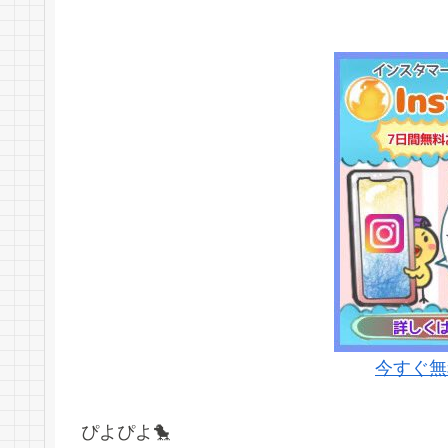
今すぐ無
ぴよぴよ🐤