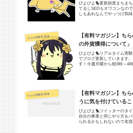
ぴよぴよ🐤更新頻度まちま
てるしSEOもオワコンなの
しもあれなんでやっつけ気味に
【有料マガジン】ちらの
らの実験室-思考・失敗談・リアルタイム実況等を発信します-
ち
の外貨獲得について」
ぴよぴよ🐤リアルタイム実
でブログ更新していきます。
す！今週月曜から朝3時～4時
【有料マガジン】ちらの
らの実験室-思考・失敗談・リアルタイム実況等を発信します-
ち
うに気を付けているこ
ぴよぴよ🐤ツイッターのタ
自分の事業と同じやり方をパ
られるかもしれないので名指