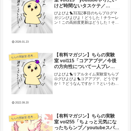
けど時間ないタスケテ／
youtube作戦立案＆AIパワーで
ぴよぴよ🐤313記事目のちらブログマ
一気にやりたいことが実現す
ガジンぴよぴよ！どうした！チラーレ
ン！この高頻度更新はどうした！それ
る可能性」
はね！昨日の過集中から続く熱を残し
ておきたいから記事を書いてる！それ
だけなんだ！！今考えてるyoutube作
戦を一度ここで整理しておこう...
2026.01.23
【有料マガジン】ちらの実験
らの実験室-思考・失敗談・リアルタイム実況等を発信します-
ち
室 vol115「コアアプデ／今後
の方向性について一人ブレス
ト」
ぴよぴよ🐤リアルタイム実験室ちらブ
ログぴよぴよ🐤コアアプデ、どうです
か！？どうなんですか！？というわけ
でそろそろコアアプデの影響も出てき
た人が多いでしょうか。ちらさんはあ
んまり変わってないですｗ1サイト落
ちて1サイト売り上げぐっと戻ってき
2022.09.20
た...
【有料マガジン】ちらの実験
らの実験室-思考・失敗談・リアルタイム実況等を発信します-
ち
室 vol255「ちょっと元気にな
ったちらンプ／youtubeスパム