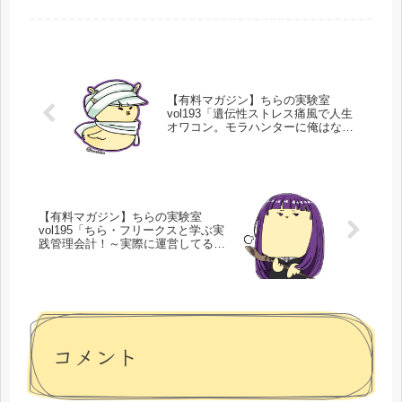
タ...
【有料マガジン】ちらの実験室
vol193「遺伝性ストレス痛風で人生
オワコン。モラハンターに俺はな
る！／SEO実験報告-個人が戦える新
手-／新サイト作ってます」
【有料マガジン】ちらの実験室
vol195「ちら・フリークスと学ぶ実
践管理会計！～実際に運営してる
SEOアフィリエイト事業を一緒に分
析してみよう！～」
コメント