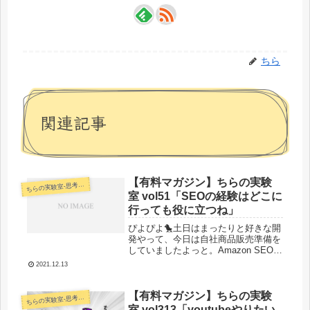
ちら
関連記事
【有料マガジン】ちらの実験
らの実験室-思考・失敗談・リアルタイム実況等を発信します-
ち
室 vol51「SEOの経験はどこに
行っても役に立つね」
ぴよぴよ🐤土日はまったりと好きな開
発やって、今日は自社商品販売準備を
していましたよっと。Amazon SEOっ
てGoogleより全体的にぬるいっぽい今
2021.12.13
日は自社商品Amazon出品のためにラ
イバル業者のリサーチやら同カテゴリ
の記述やらを色々調...
【有料マガジン】ちらの実験
らの実験室-思考・失敗談・リアルタイム実況等を発信します-
ち
室 vol313「youtubeやりたい