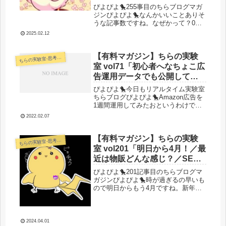
と子育てオワコン／人員増加
ぴよぴよ🐤255事目のちらブログマガ
計画始まる」
ジンぴよぴよ🐤なんかいいことありそ
うな記事数ですね。なぜかって？0か
ら数えて255は2進数で8ビット目だか
2025.02.12
らですね。記事投稿とかも大抵ここま
でくるとがんばったな。俺、やっと1
バイトになれたんだって気持ちに...
【有料マガジン】ちらの実験
らの実験室-思考・失敗談・リアルタイム実況等を発信します-
ち
室 vol71「初心者へなちょこ広
告運用データでも公開してみ
る／ハックかブランドか論争
ぴよぴよ🐤今日もリアルタイム実験室
／変動きてんね」
ちらブログぴよぴよ🐤​Amazon広告を
1週間運用してみたおというわけで、
Amazon広告運用歴1週間の生まれた
2022.02.07
てのぴよぴよひよこ広告データを掲載
してみますね。センスなきものの0か
ら1のリアルでございます。...
【有料マガジン】ちらの実験
らの実験室-思考・失敗談・リアルタイム実況等を発信します-
ち
室 vol201「明日から4月！／最
近は物販どんな感じ？／SEO
近況と収益概算報告！我が名
ぴよぴよ🐤201記事目のちらブログマ
は不屈のちら兵衛！」
ガジンぴよぴよ🐤時が過ぎるの早いも
ので明日からもう4月ですね。新年度
スタートですが調子はどうでしょう
か？それではいきましょう！今日のぴ
よぴよ！🐤明日から4月ですね。3月は
どうでしたか？というわけでチラー
2024.04.01