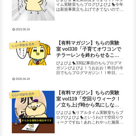
集客へ」
イム実験室ちらブログぴよぴよ🐤今年
は新規事業立ち上げできてないのでそ
ろそろやるぞい子孫ちゃん爆誕イベン
トあたりからまたーり経営してるちら
さんですが、去年からやってた事業の
継続運営しかしてないのも流石にどう
2023.09.16
か...
【有料マガジン】ちらの実験
らの実験室-思考・失敗談・リアルタイム実況等を発信します-
ち
室 vol330「子育てオワコンで
チラーレンを終わらせること
にした／ちらアカウントとは
ぴよぴよ🐤330記事目のちらブログマ
何だったのか」
ガジンぴよぴよ！うおおお！昨日の今
日でちらブログマガジン！！昨日、今
日で色々思索が捗ったので早速行動に
2026.04.24
移すことにしたよ！どちゃくそ長文書
きます。全部ポエムで（）それではい
くよ！今日のぴよぴよ！🐤ツイッタ
【有料マガジン】ちらの実験
らの実験室-思考・失敗談・リアルタイム実況等を発信します-
ち
ー...
室 vol119「空回りウィーク！
／立ち上げ時から気にしない
といけなかったミス／人生ハ
ぴよぴよ🐤リアルタイム実験室ちらブ
ードモードフラグ来る／収益
ログぴよぴよ🐤というわけで空回りウ
ィークですね！あれこれやった施策が
報告とか」
うまく反映されません！まずはアプ
リ！アプリの広告の審査も終わってそ