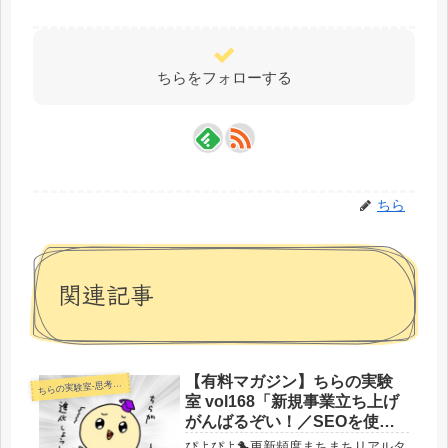
ちらをフォローする
ちら
関連記事
【有料マガジン】ちらの実験
らの実験室-思考・失敗談・リアルタイム実況等を発信します-
ち
室 vol168「新規事業立ち上げ
がんばるぞい！／SEOを使わ
ない縛りプレイしてからSEO
ぴよぴよ🐤更新頻度まちまちリアルタ