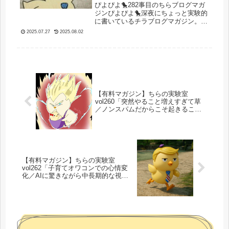
とりあえず収益報告から！」
ぴよぴよ🐤282事目のちらブログマガ
ジンぴよぴよ🐤深夜にちょっと実験的
に書いているチラブログマガジン。さ
あ、それではいくよ！今日のぴよぴ
2025.07.27
2025.08.02
よ！ついに8月が始まりました。は
い、というわけで8月です。7月の事業
はどうでしたか?日報を見て振り返っ
て...
【有料マガジン】ちらの実験室
vol260「突然やること増えすぎて草
／ノンスパムだからこそ起きること
／youtubeスパム実験結果公開しま
す！！そして次なるスパムへ・・・
（）」
【有料マガジン】ちらの実験室
vol262「子育てオワコンでの心情変
化／AIに驚きながら中長期的な視点
で何やるか考え続けてた」