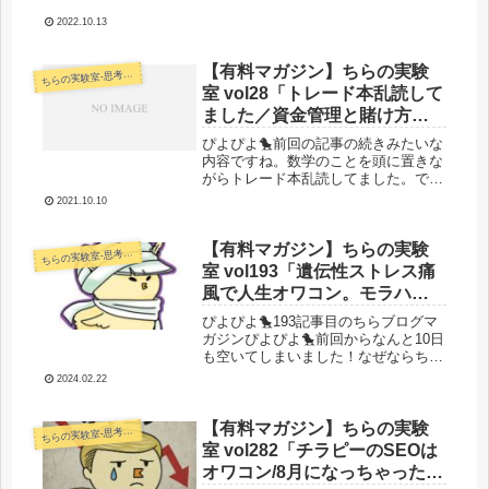
ろそろ出せるはずなんですけど、何か
広告出ないんですよねー。色々やっと
2022.10.13
るけ...
【有料マガジン】ちらの実験
らの実験室-思考・失敗談・リアルタイム実況等を発信します-
ち
室 vol28「トレード本乱読して
ました／資金管理と賭け方に
ついての古典論文を軽く紹
ぴよぴよ🐤前回の記事の続きみたいな
介」
内容ですね。数学のことを頭に置きな
がらトレード本乱読してました。で、
ビジネスやるときにももうちょいちゃ
2021.10.10
んとこの辺考えたほうがいいなーって
思ったことも出てきたり。トレード本
乱読してましたｗちょっと前にネット
【有料マガジン】ちらの実験
らの実験室-思考・失敗談・リアルタイム実況等を発信します-
ち
シ...
室 vol193「遺伝性ストレス痛
風で人生オワコン。モラハン
ターに俺はなる！／SEO実験
ぴよぴよ🐤193記事目のちらブログマ
報告-個人が戦える新手-／新サ
ガジンぴよぴよ🐤前回からなんと10日
も空いてしまいました！なぜならち
イト作ってます」
ら・フリークスの人生がオワコンで心
2024.02.22
身ともにボロボロで記事を書いてる場
合ではなかったから！ですが実家でま
ったりスローライフを謳歌して元気
【有料マガジン】ちらの実験
らの実験室-思考・失敗談・リアルタイム実況等を発信します-
ち
に...
室 vol282「チラピーのSEOは
オワコン/8月になっちゃった！